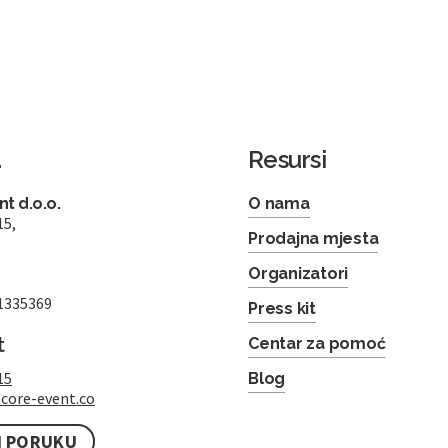
a
Resursi
t d.o.o.
O nama
15,
Prodajna mjesta
Organizatori
1335369
Press kit
t
Centar za pomoć
15
Blog
core-event.co
I PORUKU