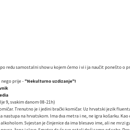
 po redu samostalni show u kojem ćemo i vi i ja naučit ponešto o pri
e nego prije -
"Nekulturno uzdizanje"!
vnik
Media
lje 9, svakim danom 08-21h)
omičar. Trenutno je i jedini brački komičar. Uz hrvatski jezik fluen
da nastupa na hrvatskom. Ima dva metra i ne, ne igra košarku. Kao 
oholom. Svjestan je činjenice da ima blesavo ime, ali ne mrzi ga. M
ovca, žena i slave. Smatra da će sve ostali doći samo od sebe. Pr