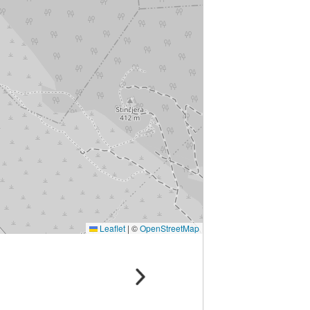
Leaflet
|
©
OpenStreetMap