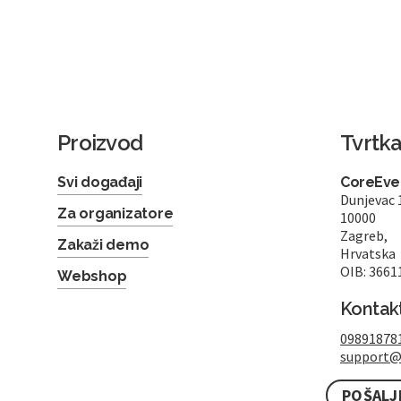
Proizvod
Tvrtk
Svi događaji
CoreEven
Dunjevac 
Za organizatore
10000
Zagreb,
Zakaži demo
Hrvatska
OIB: 3661
Webshop
Kontak
09891878
support@
POŠALJ