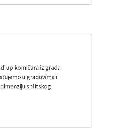
and-up komičara iz grada
stujemo u gradovima i
u dimenziju splitskog