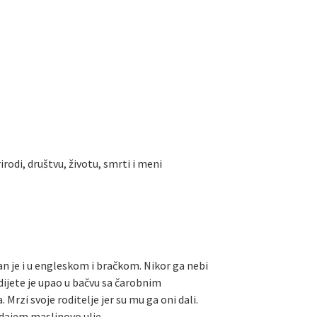
rodi, društvu, životu, smrti i meni
tan je i u engleskom i bračkom. Nikor ga nebi
dijete je upao u bačvu sa čarobnim
rzi svoje roditelje jer su mu ga oni dali.
odajem maslinovo ulje.