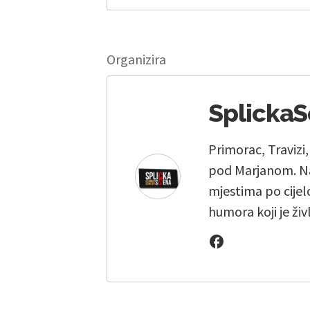
Organizira
Splicka
Primorac, Travizi
pod Marjanom. Na
mjestima po cijelo
humora koji je živ