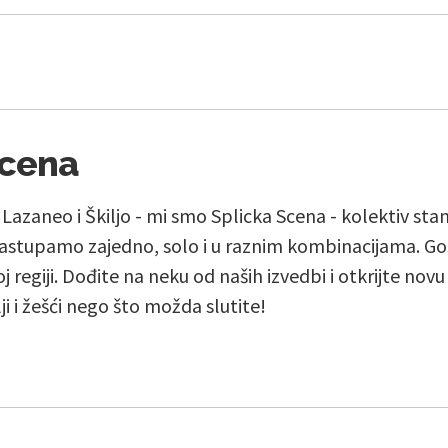
Scena
, Lazaneo i Škiljo - mi smo Splicka Scena - kolektiv st
stupamo zajedno, solo i u raznim kombinacijama. Go
j regiji. Dođite na neku od naših izvedbi i otkrijte nov
lji i žešći nego što možda slutite!