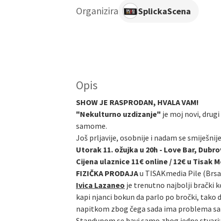
Organizira
SplickaScena
Opis
SHOW JE RASPRODAN, HVALA VAM!
"Nekulturno uzdizanje"
je moj novi, drugi
samome.
Još prljavije, osobnije i nadam se smiješnij
Utorak 11. ožujka u 20h - Love Bar, Dubro
Cijena ulaznice 11€ online / 12€ u Tisak 
FIZIČKA PRODAJA
u TISAKmedia Pile (Brsa
Ivica Lazaneo
je trenutno najbolji brački k
kapi njanci bokun da parlo po bročki, tako 
napitkom zbog čega sada ima problema sa alk
Standupom se bavi samo zbog jedne stvari: n