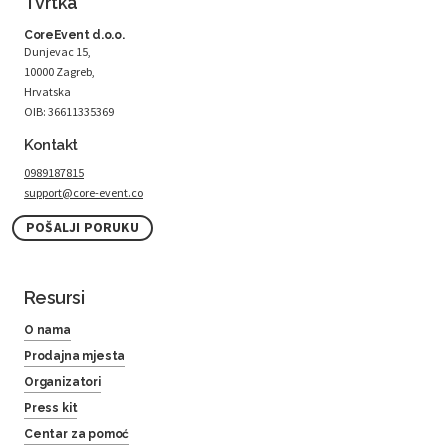
Tvrtka
CoreEvent d.o.o.
Dunjevac 15,
10000 Zagreb,
Hrvatska
OIB: 36611335369
Kontakt
0989187815
support@core-event.co
POŠALJI PORUKU
Resursi
O nama
Prodajna mjesta
Organizatori
Press kit
Centar za pomoć