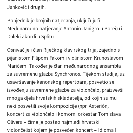
Janković i drugih.
Pobjednik je brojnih natjecanja, uključujući
Međunarodno natjecanje Antonio Janigro u Poreču i
Daleki akordi u Splitu.
Osnivač je i član Riječkog klavirskog trija, zajedno s
pijanistom Filipom Fakom i violinistom Krunoslavom
Marićem. Također je član međunarodnog ansambla
za suvremenu glazbu Synchronos. Tijekom studija, uz
usavršavanje kanonskog repertoara, posvetio se
izvođenju suvremene glazbe za violončelo, praizvevši
mnoga djela hrvatskih skladatelja, od kojih su mu
neki posvetili svoje kompozicije (npr. Asterión,
koncert za violončelo i komorni orkestar Tomislava
Olivera – čime je postao najmlađi hrvatski
violončelist kojem je posvećen koncert – Idioma I