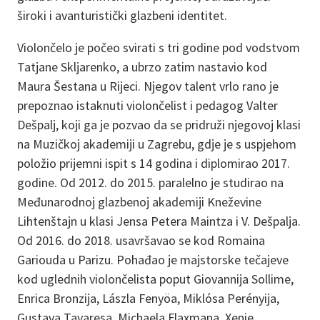
široki i avanturistički glazbeni identitet.
Violončelo je počeo svirati s tri godine pod vodstvom
Tatjane Skljarenko, a ubrzo zatim nastavio kod
Maura Šestana u Rijeci. Njegov talent vrlo rano je
prepoznao istaknuti violončelist i pedagog Valter
Dešpalj, koji ga je pozvao da se pridruži njegovoj klasi
na Muzičkoj akademiji u Zagrebu, gdje je s uspjehom
položio prijemni ispit s 14 godina i diplomirao 2017.
godine. Od 2012. do 2015. paralelno je studirao na
Međunarodnoj glazbenoj akademiji Kneževine
Lihtenštajn u klasi Jensa Petera Maintza i V. Dešpalja.
Od 2016. do 2018. usavršavao se kod Romaina
Gariouda u Parizu. Pohađao je majstorske tečajeve
kod uglednih violončelista poput Giovannija Sollime,
Enrica Bronzija, Lászla Fenyöa, Miklósa Perényija,
Gustava Tavaresa, Michaela Flaxmana, Xenie