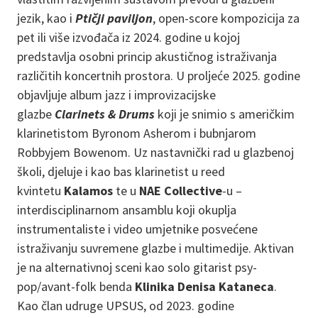
jezik, kao i
Ptičji paviljon
, open-score kompozicija za
pet ili više izvođača iz 2024. godine u kojoj
predstavlja osobni princip akustičnog istraživanja
različitih koncertnih prostora. U proljeće 2025. godine
objavljuje album jazz i improvizacijske
glazbe
Clarinets & Drums
koji je snimio s američkim
klarinetistom Byronom Asherom i bubnjarom
Robbyjem Bowenom. Uz nastavnički rad u glazbenoj
školi, djeluje i kao bas klarinetist u reed
kvintetu
Kalamos
te u
NAE Collective
-u –
interdisciplinarnom ansamblu koji okuplja
instrumentaliste i video umjetnike posvećene
istraživanju suvremene glazbe i multimedije. Aktivan
je na alternativnoj sceni kao solo gitarist psy-
pop/avant-folk benda
Klinika Denisa Kataneca
.
Kao član udruge UPSUS, od 2023. godine