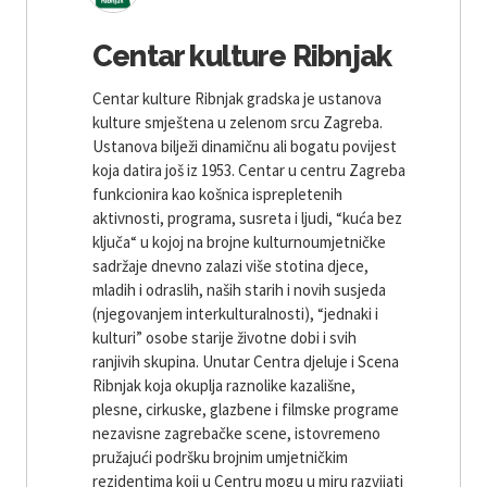
Centar kulture Ribnjak
Centar kulture Ribnjak gradska je ustanova
kulture smještena u zelenom srcu Zagreba.
Ustanova bilježi dinamičnu ali bogatu povijest
koja datira još iz 1953. Centar u centru Zagreba
funkcionira kao košnica isprepletenih
aktivnosti, programa, susreta i ljudi, “kuća bez
ključa“ u kojoj na brojne kulturnoumjetničke
sadržaje dnevno zalazi više stotina djece,
mladih i odraslih, naših starih i novih susjeda
(njegovanjem interkulturalnosti), “jednaki i
kulturi” osobe starije životne dobi i svih
ranjivih skupina. Unutar Centra djeluje i Scena
Ribnjak koja okuplja raznolike kazališne,
plesne, cirkuske, glazbene i filmske programe
nezavisne zagrebačke scene, istovremeno
pružajući podršku brojnim umjetničkim
rezidentima koji u Centru mogu u miru razvijati