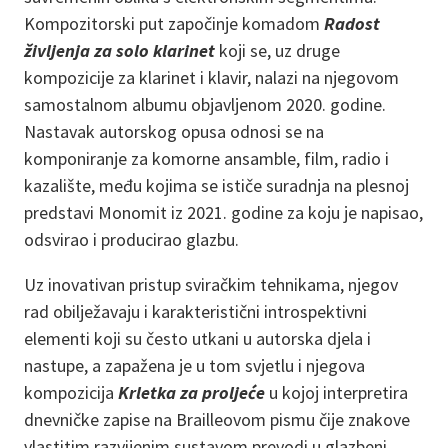
Kompozitorski put započinje komadom
Radost
življenja za solo klarinet
koji se, uz druge
kompozicije za klarinet i klavir, nalazi na njegovom
samostalnom albumu objavljenom 2020. godine.
Nastavak autorskog opusa odnosi se na
komponiranje za komorne ansamble, film, radio i
kazalište, među kojima se ističe suradnja na plesnoj
predstavi Monomit iz 2021. godine za koju je napisao,
odsvirao i producirao glazbu.
Uz inovativan pristup sviračkim tehnikama, njegov
rad obilježavaju i karakteristični introspektivni
elementi koji su često utkani u autorska djela i
nastupe, a zapažena je u tom svjetlu i njegova
kompozicija
Krletka za proljeće
u kojoj interpretira
dnevničke zapise na Brailleovom pismu čije znakove
vlastitim razvijenim sustavom prevodi u glazbeni