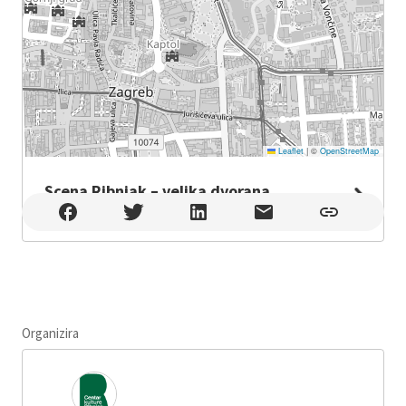
Leaflet
|
©
OpenStreetMap
Scena Ribnjak – velika dvorana
Scena Ribnjak – velika dvorana , Zagreb
Organizira