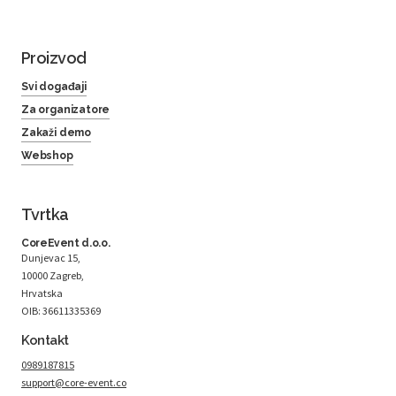
Proizvod
Svi događaji
Za organizatore
Zakaži demo
Webshop
Tvrtka
CoreEvent d.o.o.
Dunjevac 15,
10000 Zagreb,
Hrvatska
OIB: 36611335369
Kontakt
0989187815
support@core-event.co