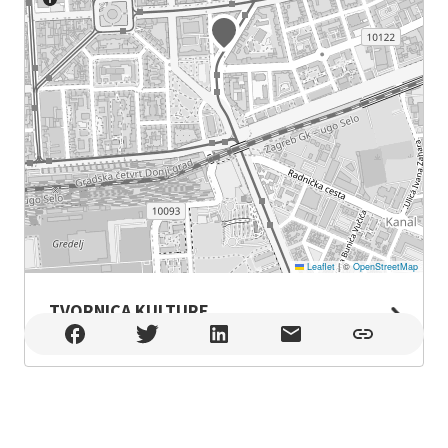
Leaflet
|
©
OpenStreetMap
TVORNICA KULTURE
TVORNICA KULTURE , Zagreb