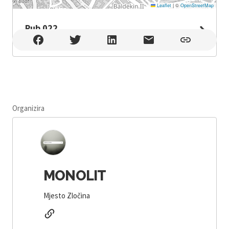
Leaflet
|
©
OpenStreetMap
Pub 022
Pub 022 , Šibenik
Organizira
MONOLIT
Mjesto Zločina