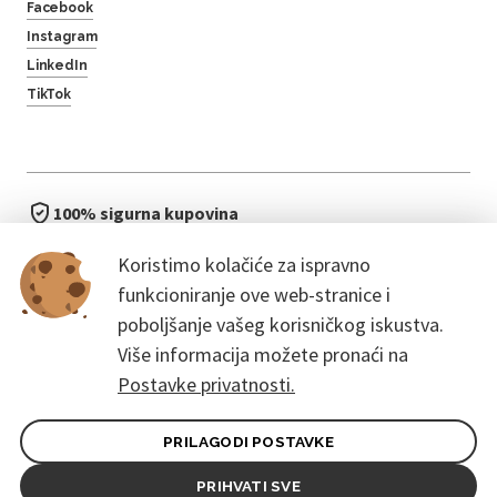
Facebook
Instagram
LinkedIn
TikTok
100% sigurna kupovina
brzo i jednostavno
Koristimo kolačiće za ispravno
bez čekanja u redu
funkcioniranje ove web-stranice i
poboljšanje vašeg korisničkog iskustva.
Više informacija možete pronaći na
Postavke privatnosti.
PRILAGODI POSTAVKE
Opći uvjeti ugovora za kupce
Pravila zaštite osobnih podataka
PRIHVATI SVE