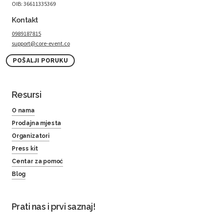
OIB: 36611335369
Kontakt
0989187815
support@core-event.co
POŠALJI PORUKU
Resursi
O nama
Prodajna mjesta
Organizatori
Press kit
Centar za pomoć
Blog
Prati nas i prvi saznaj!