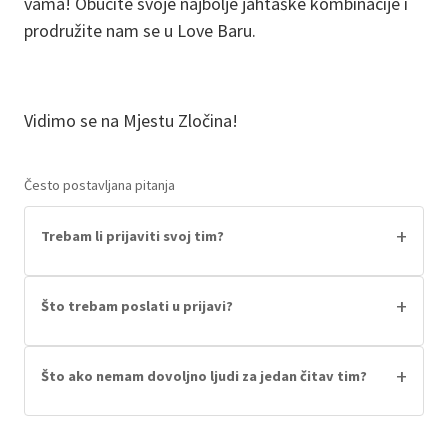
vama! Obucite svoje najbolje jahtaške kombinacije i
prodružite nam se u Love Baru.
Vidimo se na Mjestu Zločina!
Često postavljana pitanja
+
Trebam li prijaviti svoj tim?
Da, nakon što kupite karte trebate se javiti na
mail (upit@murdermystery.hr) ili naš instagram
+
Što trebam poslati u prijavi?
(@murdermysteryhrvatska) i prijaviti svoj tim.
Na čije su ime kupljene karte, koliko vas je u timu
Ako ste svi odvojeno kupili karte a želite biti
i ime vašeg tima!
+
Što ako nemam dovoljno ljudi za jedan čitav tim?
zajedno ovo je posebno bitno!
Nikakav problem- spojit ćemo vas s drugima!