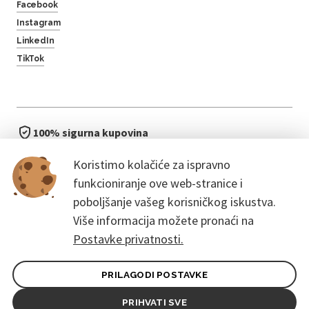
Facebook
Instagram
LinkedIn
TikTok
100% sigurna kupovina
brzo i jednostavno
Koristimo kolačiće za ispravno
bez čekanja u redu
funkcioniranje ove web-stranice i
poboljšanje vašeg korisničkog iskustva.
Više informacija možete pronaći na
Postavke privatnosti.
PRILAGODI POSTAVKE
Opći uvjeti ugovora za kupce
Pravila zaštite osobnih podataka
PRIHVATI SVE