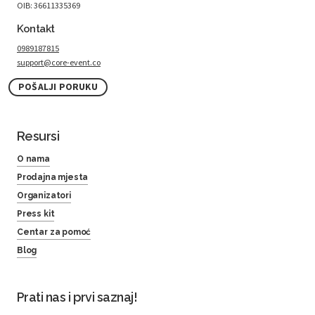
OIB: 36611335369
Kontakt
0989187815
support@core-event.co
POŠALJI PORUKU
Resursi
O nama
Prodajna mjesta
Organizatori
Press kit
Centar za pomoć
Blog
Prati nas i prvi saznaj!