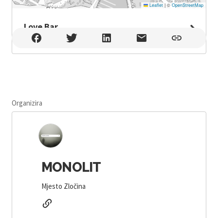
Leaflet
|
©
OpenStreetMap
Love Bar
Love Bar , Dubrovnik
Organizira
MONOLIT
Mjesto Zločina