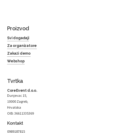
Proizvod
Svi događaji
Za organizatore
Zakaži demo
Webshop
Tvrtka
CoreEvent d.o.o.
Dunjevac 15,
10000 Zagreb,
Hrvatska
OIB: 36611335369
Kontakt
0989187815