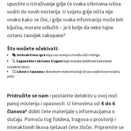
upustite u istraživanje gdje će svaka otkrivena istina
voditi do novih misterija. U svijetu gdje ništa nije
onako kako se čini, i gdje svaka informacija može biti
ključna, morate odlučiti – je li bolje da neke tajne
ostanu zauvijek zakopane?
Što možete očekivati:
🎭
Interaktivna igra
koja vas uranja u mrežu laži i intriga
🔍
Zagonetke I skriveni tragovi
koje morate dešifrirati kako biste
razotkrili istinu
🕵️‍♂️
Likovi s tajnama
i skrivenim motivima koji će vas voditi kroz mračnu
priču
Pridružite se nam
i postanite detektiv u ovoj noći
punoj misterija i opasnosti. U timovima od
4 do 6
članova*
dobit ćete materijale s informacijama o
slučaju. Pomoću tog foldera, tragova u prostoriji i
interaktivnih likova rješavat ćete zločin. Pripremite se