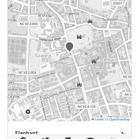
Leaflet
|
©
OpenStreetMap
Elephant