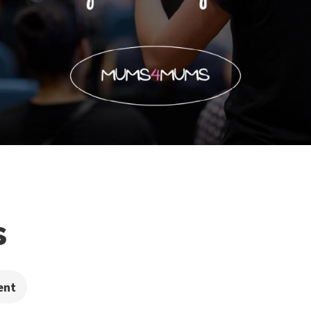
s
ent