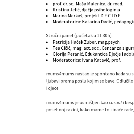
prof. dr. sc. Maša Malenica, dr. med.
Kristina Jelić, dječja psihologinja
Marina Merkaš, projekt D.E.C.I.D.E.
Moderatorica: Katarina Dadić, pedagogin
Stručni panel (početak u 11:30h):
Patricija Haček Zuber, mag.psych.
Tea Čičić, mag. act. soc., Centar za sigur
Glorija Peranić,
Edukantica Dječje i ado
Moderatorica: Ivana Katavić, prof.
mums4mums nastao je spontano kada su se d
ljubavi prema poslu kojim se bave. Odlučile 
i djece.
mums4mums je osmišljen kao
casual
i bes
posebnoj razini, kako mame to i inače rade, 