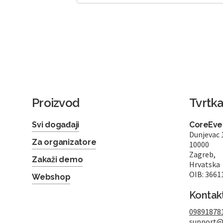
Proizvod
Tvrtk
Svi događaji
CoreEven
Dunjevac 
Za organizatore
10000
Zagreb,
Zakaži demo
Hrvatska
OIB: 3661
Webshop
Kontak
09891878
support@