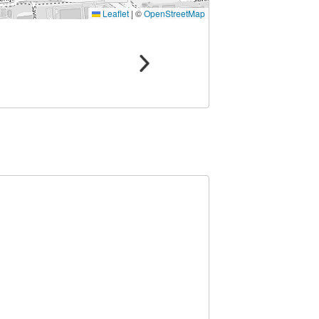
Leaflet
|
©
OpenStreetMap