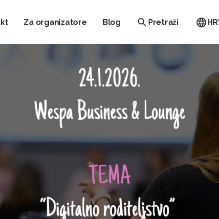
kt
Za organizatore
Blog
Pretraži
HR