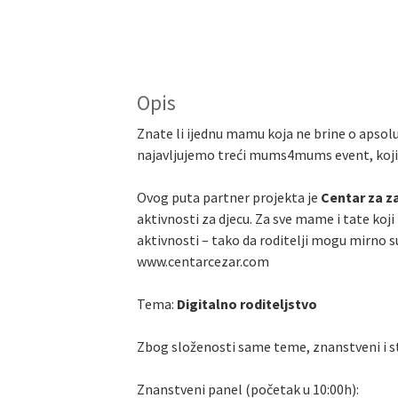
Opis
Znate li ijednu mamu koja ne brine o apsol
najavljujemo treći mums4mums event, koji će
Ovog puta partner projekta je
Centar za za
aktivnosti za djecu. Za sve mame i tate koji 
aktivnosti – tako da roditelji mogu mirno su
www.centarcezar.com
Tema:
Digitalno roditeljstvo
Zbog složenosti same teme, znanstveni i st
Znanstveni panel (početak u 10:00h):