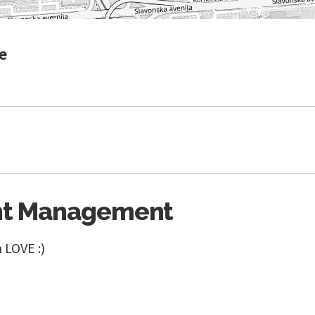
e
nt Management
 LOVE :)