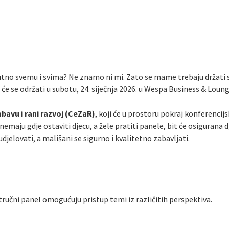
utno svemu i svima? Ne znamo ni mi. Zato se mame trebaju držati 
 se održati u subotu, 24. siječnja 2026. u Wespa Business & Lounge
bavu i rani razvoj (CeZaR)
, koji će u prostoru pokraj konferencij
nemaju gdje ostaviti djecu, a žele pratiti panele, bit će osigurana d
djelovati, a mališani se sigurno i kvalitetno zabavljati.
ručni panel omogućuju pristup temi iz različitih perspektiva.