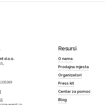
a
Resursi
t d.o.o.
O nama
15,
Prodajna mjesta
Organizatori
1335369
Press kit
t
Centar za pomoć
15
Blog
core-event.co