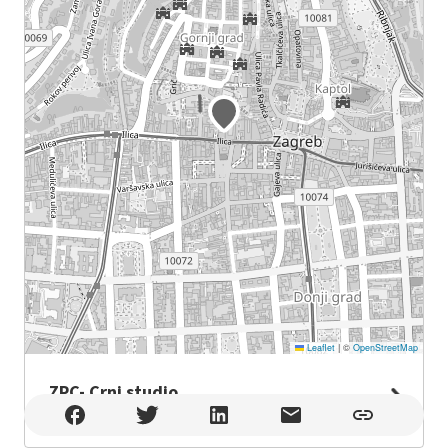
Leaflet
|
©
OpenStreetMap
ZPC- Crni studio
ZPC- Crni studio , Zagreb