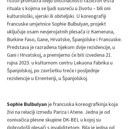
rituali
promatra ideju dvoznačnosti različitih vrsta
rituala s kojima se ljudi susreću u životu – bili oni
kulturološki, vjerski ili obiteljski. U koreografiji
francuske umjetnice Sophie Bulbulyan, projekt
uključuje osam nevjerojatnih plesača iz Kameruna,
Burkine Faso, Gane, Hrvatske, Španjolske i Francuske.
Predstava je razrađena tijekom dvije rezidencije, u
Gani i Hrvatskoj, a premijerno će biti izvedena 21.
rujna 2023. u kulturnom centru Lekuona Fabrika u
Španjolskoj, po završetku treće i posljednje
rezidencije u Errenteriji, u Španjolskoj.
Sophie Bulbulyan
je francuska koreografkinja koja
živi na relaciji između Pariza i Atene. Jedna je od
osnivačica plesne skupine DK-BEL u kojoj su
dobrodošli plesači s invaliditetom. Bila je jedna od