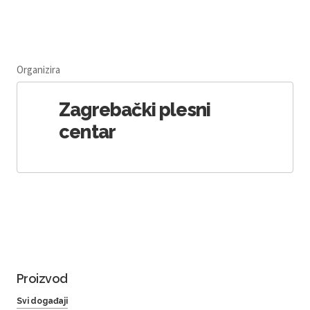
Organizira
Zagrebački plesni
centar
Proizvod
Svi događaji