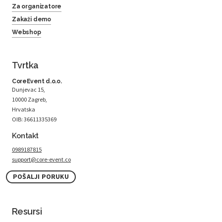
Za organizatore
Zakaži demo
Webshop
Tvrtka
CoreEvent d.o.o.
Dunjevac 15,
10000 Zagreb,
Hrvatska
OIB: 36611335369
Kontakt
0989187815
support@core-event.co
POŠALJI PORUKU
Resursi