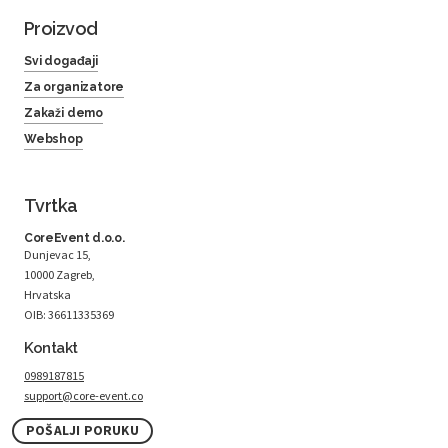
Proizvod
Svi događaji
Za organizatore
Zakaži demo
Webshop
Tvrtka
CoreEvent d.o.o.
Dunjevac 15,
10000 Zagreb,
Hrvatska
OIB: 36611335369
Kontakt
0989187815
support@core-event.co
POŠALJI PORUKU