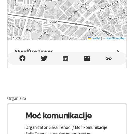
Leaflet
|
©
OpenStreetMap
Skyoffice tower
Skyoffice tower , Zagreb
Organizira
Moć komunikacije
Organizator: Saša Tenodi / Moć komunikacije
Saša Tenodi je edukator, podcaster i