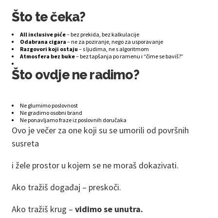
Što te čeka?
All inclusive piće
– bez prekida, bez kalkulacije
Odabrana cigara
– ne za poziranje, nego za usporavanje
Razgovori koji ostaju
– s ljudima, ne s algoritmom
Atmosfera bez buke
– bez tapšanja po ramenu i “čime se baviš?”
Što ovdje ne radimo?
Ne glumimo poslovnost
Ne gradimo osobni brand
Ne ponavljamo fraze iz poslovnih doručaka
Ovo je večer za one koji su se umorili od površnih
susreta
i žele prostor u kojem se ne moraš dokazivati.
Ako tražiš događaj – preskoči.
Ako tražiš krug –
vidimo se unutra.