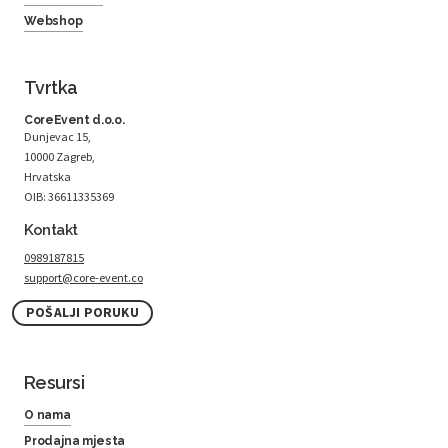
Webshop
Tvrtka
CoreEvent d.o.o.
Dunjevac 15,
10000 Zagreb,
Hrvatska
OIB: 36611335369
Kontakt
0989187815
support@core-event.co
POŠALJI PORUKU
Resursi
O nama
Prodajna mjesta