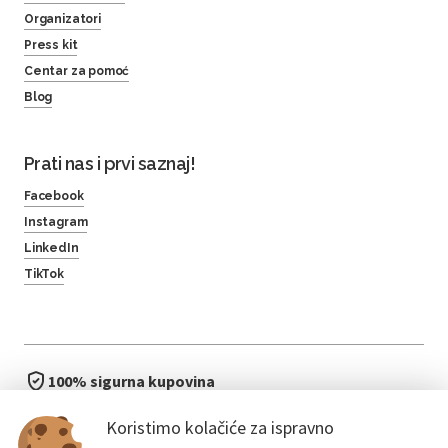
Organizatori
Press kit
Centar za pomoć
Blog
Prati nas i prvi saznaj!
Facebook
Instagram
LinkedIn
TikTok
100% sigurna kupovina
brzo i jednostavno
Koristimo kolačiće za ispravno
bez čekanja u redu