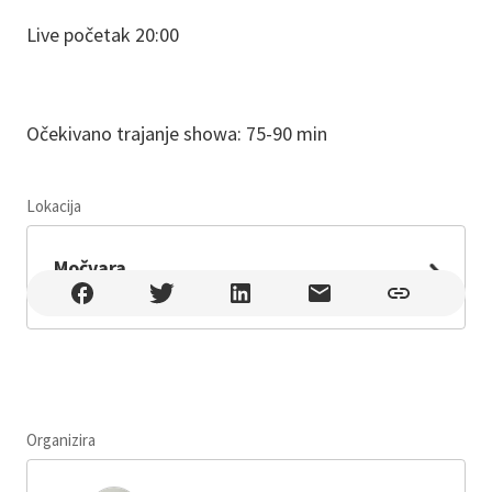
Live početak 20:00
Očekivano trajanje showa: 75-90 min
Lokacija
Leaflet
Močvara
Močvara , Zagreb , Trnjanski nasip BB
Organizira