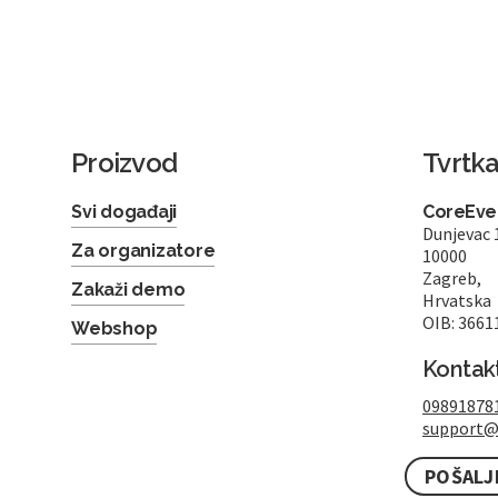
Proizvod
Tvrtk
Svi događaji
CoreEven
Dunjevac 
Za organizatore
10000
Zagreb,
Zakaži demo
Hrvatska
OIB: 3661
Webshop
Kontak
09891878
support@
POŠALJ