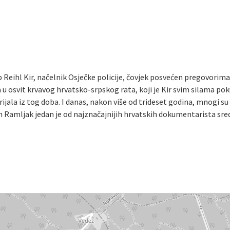
p Reihl Kir, načelnik Osječke policije, čovjek posvećen pregovorima 
u osvit krvavog hrvatsko-srpskog rata, koji je Kir svim silama poku
jala iz tog doba. I danas, nakon više od trideset godina, mnogi su
 Ramljak jedan je od najznačajnijih hrvatskih dokumentarista sre