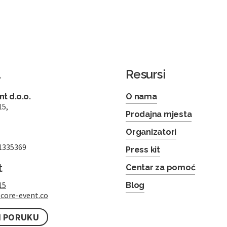
a
Resursi
t d.o.o.
O nama
15,
Prodajna mjesta
Organizatori
1335369
Press kit
t
Centar za pomoć
15
Blog
core-event.co
I PORUKU