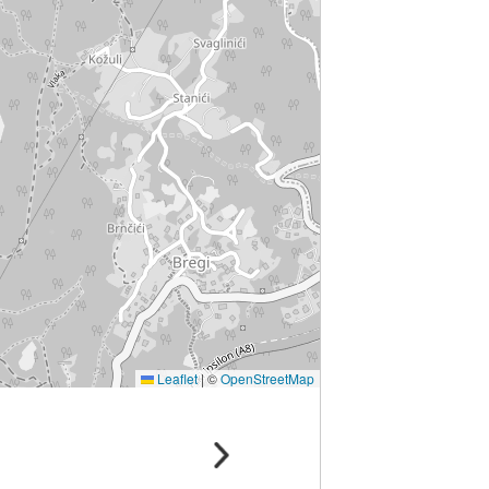
Leaflet
|
©
OpenStreetMap