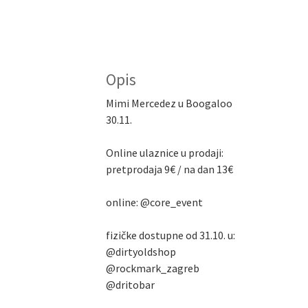
Opis
Mimi Mercedez u Boogaloo
30.11.
Online ulaznice u prodaji:
pretprodaja 9€ / na dan 13€
online: @core_event
fizičke dostupne od 31.10. u:
@dirtyoldshop
@rockmark_zagreb
@dritobar