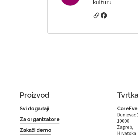
kulturu
Proizvod
Tvrtk
Svi događaji
CoreEven
Dunjevac 
Za organizatore
10000
Zagreb,
Zakaži demo
Hrvatska