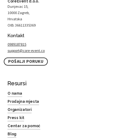
CoreEvent d.o.o.
Dunjevac 15,
10000 Zagreb,
Hrvatska
OIB: 36611335369
Kontakt
0989187815
support@core-event.co
POŠALJI PORUKU
Resursi
O nama
Prodajna mjesta
Organizatori
Press kit
Centar za pomoć
Blog