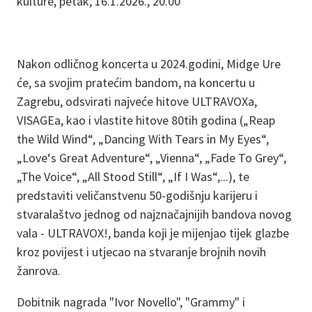
kulture, petak, 16.1.2026., 20.00
Nakon odličnog koncerta u 2024.godini, Midge Ure
će, sa svojim pratećim bandom, na koncertu u
Zagrebu, odsvirati najveće hitove ULTRAVOXa,
VISAGEa, kao i vlastite hitove 80tih godina („Reap
the Wild Wind“, „Dancing With Tears in My Eyes“,
„Love‘s Great Adventure“, „Vienna“, „Fade To Grey“,
„The Voice“, „All Stood Still“, „If I Was“,...), te
predstaviti veličanstvenu 50-godišnju karijeru i
stvaralaštvo jednog od najznačajnijih bandova novog
vala - ULTRAVOX!, banda koji je mijenjao tijek glazbe
kroz povijest i utjecao na stvaranje brojnih novih
žanrova.
Dobitnik nagrada "Ivor Novello", "Grammy" i