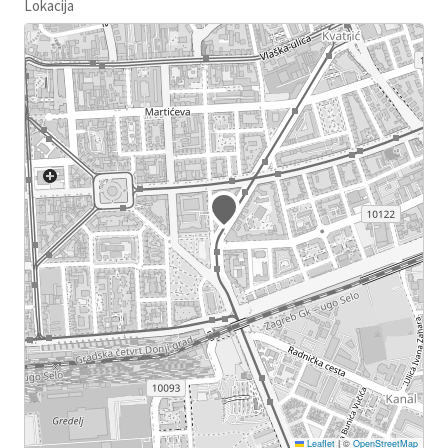
Lokacija
Leaflet
|
©
OpenStreetMap