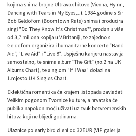
kojima snima brojne Ultravox hitove (Vienna, Hymn,
Dancing with Tears in My Eyes,...). 1984.godine s Sir
Bob Geldofom (Boomtown Rats) snima i producira
singl "Do They Know It's Christmas?", prodan u više
od 3,7 miliona kopija u V.Britaniji, te zajedno s
Geldofom organizira i humanitarne koncerte "Band
Aid", "Live Aid" i "Live 8". Uspješnu karijeru nastavlja
samostalno, te snima album"The Gift" (no.2 na UK
Albums Chart), te singlom "If I Was" dolazi na
1.mjesto UK Singles Chart.
Eklektična romantika će krajem listopada zavladati
Velikim pogonom Tvornice kulture, a hrvatska će
publika napokon moći uživati uz zvuk bezvremenskih
hitova koji ne blijedi godinama.
Ulaznice po early bird cijeni od 32EUR (VIP galerija