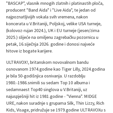
"BASCAP", vlasnik mnogih zlatnih i platinastih ploča,
producent "Band Aida" i "Live Aida", te jedan od
najpoznatljivijih vokala svih vremena, nakon
koncerata u V.Britaniji, Poljskoj, velike USA turneje,
(kolovoz-rujan 2024.), UK i EU turneje (jesen/zima
2025.) slijeće na omiljenu zagrebačku pozornicu u
petak, 16.siječnja 2026. godine i donosi najveće
hitove iz bogate karijere.
ULTRAVOX!, britanskom novovalnom bandu
osnovanom 1974.godine kao Tiger Lilly, 2024.godina
je bila 50-godišnjica osnivanja. U razdoblju
1980.-1986.snimili su sedam Top 10 albuma i
sedamnaest Top40 singlova u V.Britaniji, uz
najuspješniji hit iz 1981.godine - "Vienna". MIDGE
URE, nakon suradnje s grupama Silk, Thin Lizzy, Rich
Kids, Visage, pridružuje se 1979.godine ULTRAVOXu s