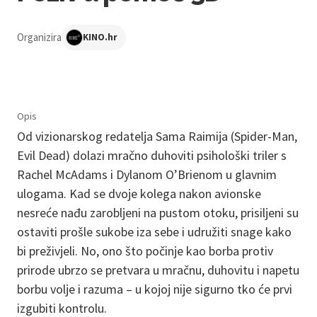
Organizira
KINO.hr
Opis
Od vizionarskog redatelja Sama Raimija (Spider-Man,
Evil Dead) dolazi mračno duhoviti psihološki triler s
Rachel McAdams i Dylanom O’Brienom u glavnim
ulogama. Kad se dvoje kolega nakon avionske
nesreće nađu zarobljeni na pustom otoku, prisiljeni su
ostaviti prošle sukobe iza sebe i udružiti snage kako
bi preživjeli. No, ono što počinje kao borba protiv
prirode ubrzo se pretvara u mračnu, duhovitu i napetu
borbu volje i razuma – u kojoj nije sigurno tko će prvi
izgubiti kontrolu.