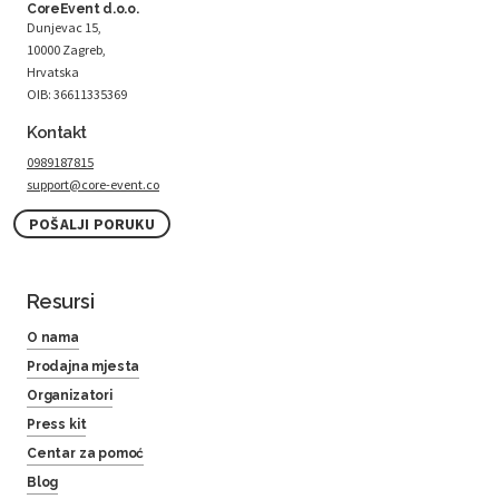
CoreEvent d.o.o.
Dunjevac 15,
10000 Zagreb,
Hrvatska
OIB: 36611335369
Kontakt
0989187815
support@core-event.co
POŠALJI PORUKU
Resursi
O nama
Prodajna mjesta
Organizatori
Press kit
Centar za pomoć
Blog