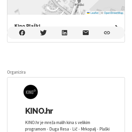
Leaflet
|
©
OpenStreetMap
Kino Plaški
Kino Plaški , Plaški
Organizira
KINO.hr
KINO.hr je mreža malih kina s velikim
programom - Duga Resa - Lič - Mrkopalj - Plaški