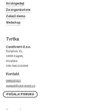
Svi događaji
Za organizatore
Zakaži demo
Webshop
Tvrtka
CoreEvent d.o.o.
Dunjevac 15,
10000 Zagreb,
Hrvatska
OIB: 36611335369
Kontakt
0989187815
support@core-event.co
POŠALJI PORUKU