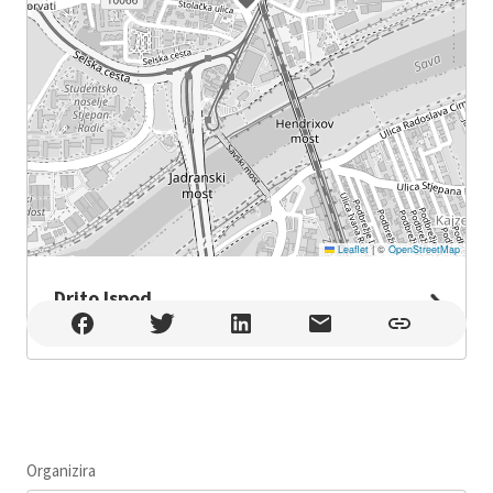
Leaflet
|
©
OpenStreetMap
Drito Ispod
Drito Ispod , Zagreb
Organizira