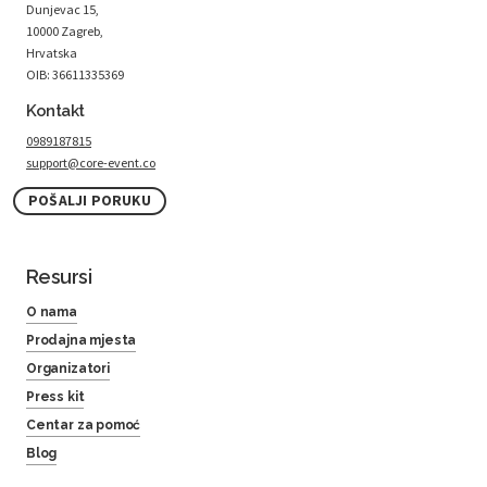
Dunjevac 15,
10000 Zagreb,
Hrvatska
OIB: 36611335369
Kontakt
0989187815
support@core-event.co
POŠALJI PORUKU
Resursi
O nama
Prodajna mjesta
Organizatori
Press kit
Centar za pomoć
Blog