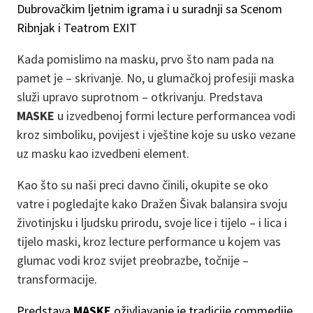
Dubrovačkim ljetnim igrama i u suradnji sa Scenom
Ribnjak i Teatrom EXIT
Kada pomislimo na masku, prvo što nam pada na
pamet je – skrivanje. No, u glumačkoj profesiji maska
služi upravo suprotnom – otkrivanju. Predstava
MASKE
u izvedbenoj formi lecture performancea vodi
kroz simboliku, povijest i vještine koje su usko vezane
uz masku kao izvedbeni element.
Kao što su naši preci davno činili, okupite se oko
vatre i pogledajte kako Dražen Šivak balansira svoju
životinjsku i ljudsku prirodu, svoje lice i tijelo – i lica i
tijelo maski, kroz lecture performance u kojem vas
glumac vodi kroz svijet preobrazbe, točnije –
transformacije.
Predstava
MASKE
oživljavanje je tradicije commedije