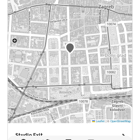
Leaflet
|
©
OpenStreetMap
Studio Exit