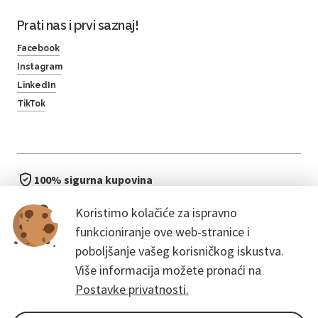
Prati nas i prvi saznaj!
Facebook
Instagram
LinkedIn
TikTok
100% sigurna kupovina
brzo i jednostavno
Koristimo kolačiće za ispravno
bez čekanja u redu
funkcioniranje ove web-stranice i
poboljšanje vašeg korisničkog iskustva.
Više informacija možete pronaći na
Postavke privatnosti.