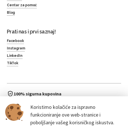
Centar za pomoć
Blog
Prati nas i prvi saznaj!
Facebook
Instagram
LinkedIn
TikTok
100% sigurna kupovina
brzo i jednostavno
Koristimo kolačiće za ispravno
bez čekanja u redu
funkcioniranje ove web-stranice i
poboljšanje vašeg korisničkog iskustva.