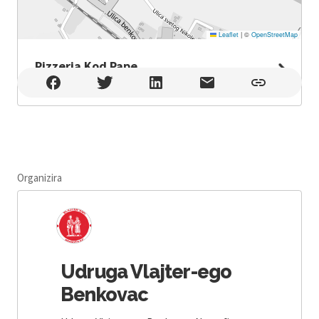
Leaflet
|
©
OpenStreetMap
Pizzeria Kod Pape
Pizzeria Kod Pape , Benkovac
Organizira
Udruga Vlajter-ego
Benkovac