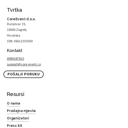
Tvrtka
CoreEvent d.o.o.
Dunjevac 15,
10000 Zagreb,
Hrvatska
OIB: 36611335369
Kontakt
0989187815
support@core-event.co
POŠALJI PORUKU
Resursi
O nama
Prodajna mjesta
Organizatori
Press kit