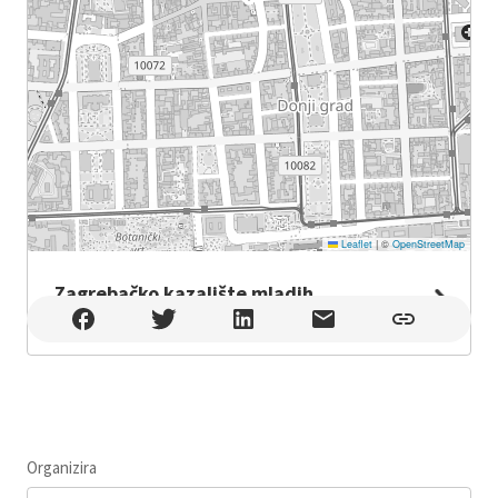
Leaflet
|
©
OpenStreetMap
Zagrebačko kazalište mladih
Zagrebačko kazalište mladih , Zagreb
Organizira