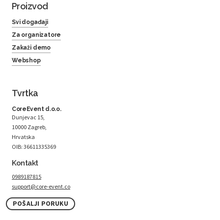
Proizvod
Svi događaji
Za organizatore
Zakaži demo
Webshop
Tvrtka
CoreEvent d.o.o.
Dunjevac 15,
10000 Zagreb,
Hrvatska
OIB: 36611335369
Kontakt
0989187815
support@core-event.co
POŠALJI PORUKU