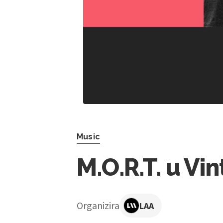
Music
M.O.R.T. u Vi
Organizira
LAA