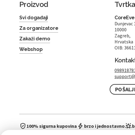
Proizvod
Tvrtk
Svi događaji
CoreEven
Dunjevac 
Za organizatore
10000
Zagreb,
Zakaži demo
Hrvatska
OIB: 3661
Webshop
Kontak
09891878
support@
POŠALJ
100% sigurna kupovina
brzo i jednostavno
b