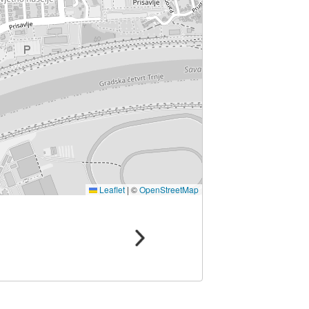
Leaflet
|
©
OpenStreetMap