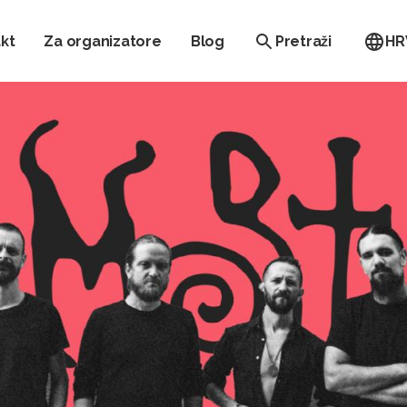
kt
Za organizatore
Blog
Pretraži
HR