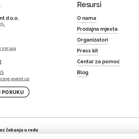
a
Resursi
t d.o.o.
O nama
15,
Prodajna mjesta
Organizatori
1335369
Press kit
t
Centar za pomoć
15
Blog
core-event.co
I PORUKU
ez čekanja u redu