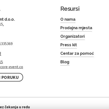
a
Resursi
t d.o.o.
O nama
15,
Prodajna mjesta
Organizatori
1335369
Press kit
t
Centar za pomoć
15
Blog
core-event.co
I PORUKU
ez čekanja u redu