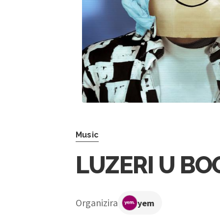
Music
LUZERI U B
Organizira
yem