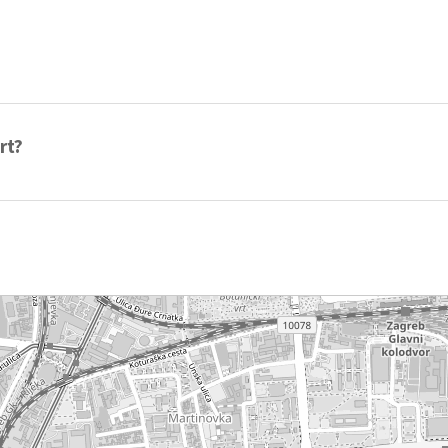
rt?
roditelja.