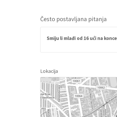
Često postavljana pitanja
Smiju li mlađi od 16 ući na konce
Mlađi od 16 smiju ući isključivo u pratnji 
Lokacija