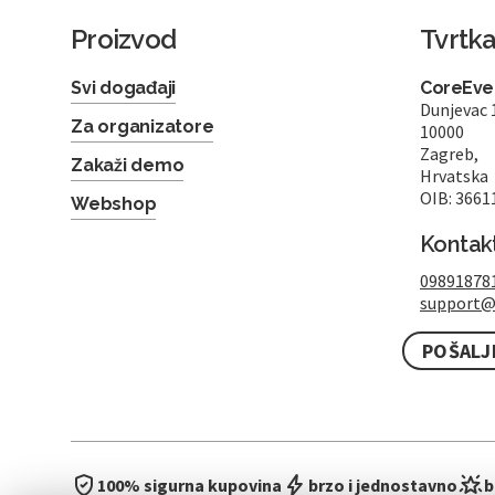
Proizvod
Tvrtk
Svi događaji
CoreEven
Dunjevac 
Za organizatore
10000
Zagreb,
Zakaži demo
Hrvatska
OIB: 3661
Webshop
Kontak
09891878
support@
POŠALJ
100% sigurna kupovina
brzo i jednostavno
b