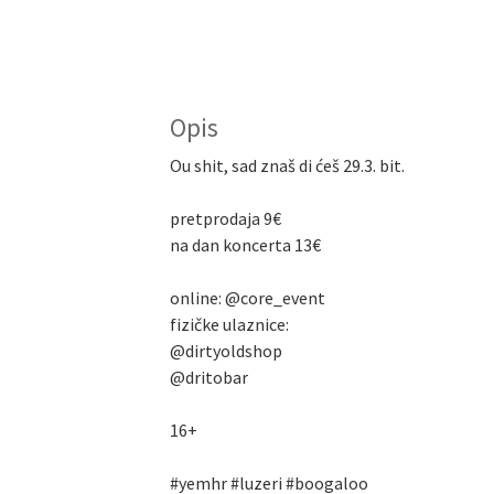
Opis
Ou shit, sad znaš di ćeš 29.3. bit.
pretprodaja 9€
na dan koncerta 13€
online: @core_event
fizičke ulaznice:
@dirtyoldshop
@dritobar
16+
#yemhr #luzeri #boogaloo