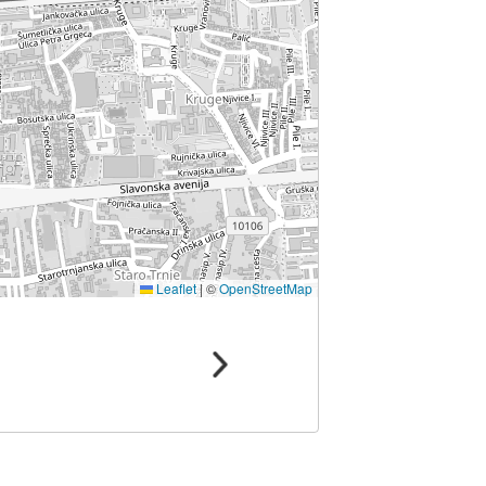
Leaflet
|
©
OpenStreetMap