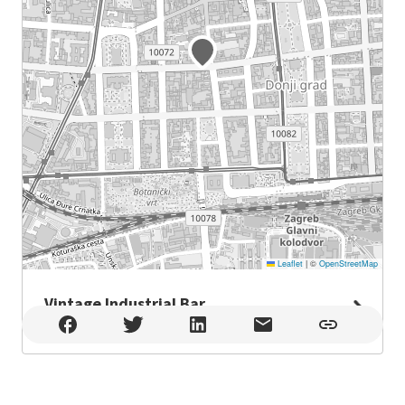
Leaflet
|
©
OpenStreetMap
Vintage Industrial Bar
Vintage Industrial Bar , Zagreb