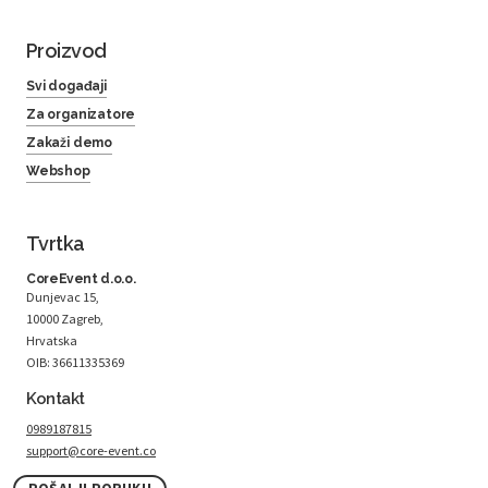
Proizvod
Svi događaji
Za organizatore
Zakaži demo
Webshop
Tvrtka
CoreEvent d.o.o.
Dunjevac 15,
10000 Zagreb,
Hrvatska
OIB: 36611335369
Kontakt
0989187815
support@core-event.co