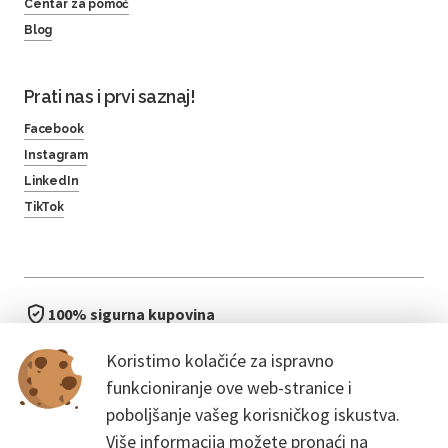
Centar za pomoć
Blog
Prati nas i prvi saznaj!
Facebook
Instagram
LinkedIn
TikTok
100% sigurna kupovina
brzo i jednostavno
Koristimo kolačiće za ispravno
bez čekanja u redu
funkcioniranje ove web-stranice i
poboljšanje vašeg korisničkog iskustva.
Više informacija možete pronaći na