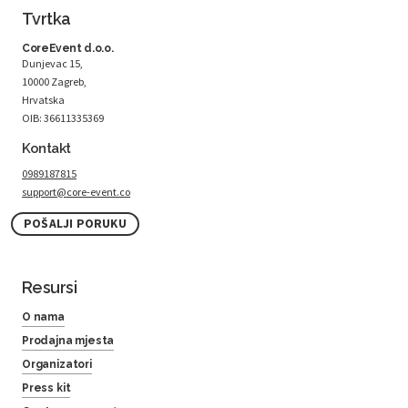
Tvrtka
CoreEvent d.o.o.
Dunjevac 15,
10000 Zagreb,
Hrvatska
OIB: 36611335369
Kontakt
0989187815
support@core-event.co
POŠALJI PORUKU
Resursi
O nama
Prodajna mjesta
Organizatori
Press kit