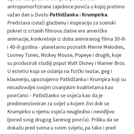
antropomorfizirane zajednice povrća u kojoj pratimo
važan dan u životu
Patlidžanka
i
Krumpirka
.
Predstava izvlači glazbenu i inspiraciju za scenski
pokret iz crtanih filmova zlatne ere američke
animacije, konkretnije iz doba animiranog filma 30-ih
i 40-ih godina - planetarno poznatih Merrie Melodies,
Looney Tunes, Mickey Mouse, Popeye i drugih, koje
su producirali studiji poput Walt Disney i Warner Bros.
U estetici koja se oslanja na fizički teatar, geg i
klauneriju, upoznajemo Patlidžanka i Krumpira koji su
nezadovoljni svojim izvanjskim kvalitetama kao
povrćanci - Patlidžanko se osjeća kao da je
predimenzioniran za svijet u kojem živi dok se
Krumpirko u njemu osjeća neugledno i nevidljivo
(pored svog drugog šarenog povrća). Priliku da se
dokažu pred svima u svom svijetu, pa tako i pred