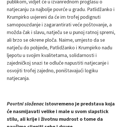
publikom, vidjet će u izvanrednom proglasu o
natjecanju za najbolje povrće u gradu. Patlidžanko i
Krumpirko uvjereni da će im trofej podignuti
samopouzdanje i zagarantirati veće poštovanje, a
možda čak i slavu, natječu se u punoj ratnoj spremi,
ali brzo se okrene ploča. Naime, umjesto da se
natječu do pobjede, Patlidžanko i Krumpirko nađu
ljepotu u svojim kvalitetama, solidarnosti i
zajedničkoj snazi te odluče napustiti natjecanje i
osvojiti trofej zajedno, poništavajući logiku
natjecanja.
Povrtni složenac
istovremeno je predstava koja
će nasmijavati velike i male u svom slapstick
stilu, ali krije i životnu mudrost o tome da
naučimo cijeniti sebe i druge.