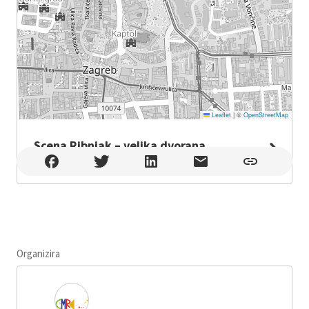
Leaflet
|
©
OpenStreetMap
Scena Ribnjak – velika dvorana
Scena Ribnjak – velika dvorana , Zagreb
Organizira