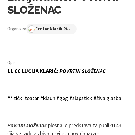
SLOŽENAC
Organizira
Centar Mladih Ribnjak
Opis
11:00 LUCIJA KLARIĆ:
POVRTNI SLOŽENAC
#fizički teatar #klaun #geg #slapstick #živa glazba
Povrtni složenac
plesna je predstava za publiku 4+
čija se radnja zbiva u svijetu povrćanaca -