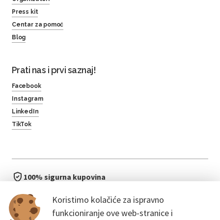
Press kit
Centar za pomoć
Blog
Prati nas i prvi saznaj!
Facebook
Instagram
LinkedIn
TikTok
100% sigurna kupovina
brzo i jednostavno
Koristimo kolačiće za ispravno
bez čekanja u redu
funkcioniranje ove web-stranice i