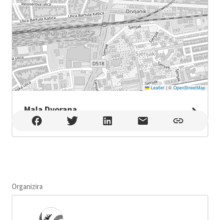
Leaflet
|
©
OpenStreetMap
Mala Dvorana
Mala Dvorana , Osijek
Organizira