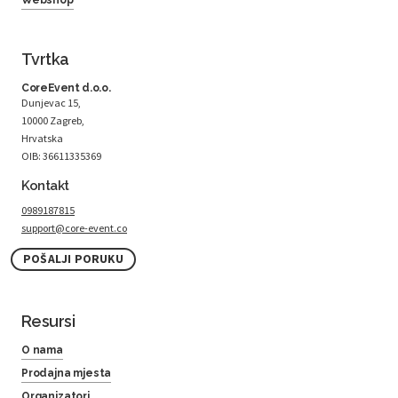
Tvrtka
CoreEvent d.o.o.
Dunjevac 15,
10000 Zagreb,
Hrvatska
OIB: 36611335369
Kontakt
0989187815
support@core-event.co
POŠALJI PORUKU
Resursi
O nama
Prodajna mjesta
Organizatori