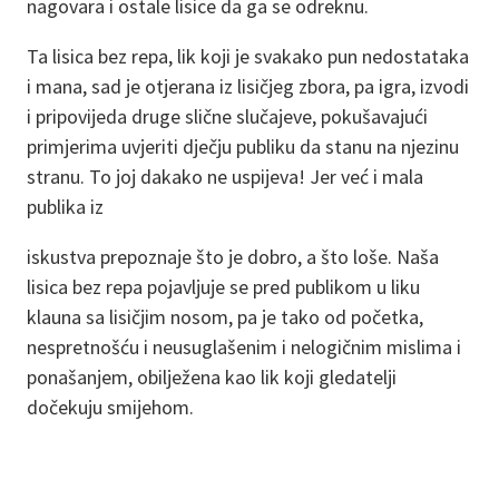
nagovara i ostale lisice da ga se odreknu.
Ta lisica bez repa, lik koji je svakako pun nedostataka
i mana, sad je otjerana iz lisičjeg zbora, pa igra, izvodi
i pripovijeda druge slične slučajeve, pokušavajući
primjerima uvjeriti dječju publiku da stanu na njezinu
stranu. To joj dakako ne uspijeva! Jer već i mala
publika iz
iskustva prepoznaje što je dobro, a što loše. Naša
lisica bez repa pojavljuje se pred publikom u liku
klauna sa lisičjim nosom, pa je tako od početka,
nespretnošću i neusuglašenim i nelogičnim mislima i
ponašanjem, obilježena kao lik koji gledatelji
dočekuju smijehom.