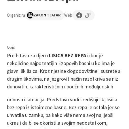
Organizira
Web
ZAKON TEATAR
Opis
Predstava za djecu
LISICA BEZ REPA
izbor je
nekolicine najpoznatijih Ezopovih basni u kojima je
glavni lik lisica. Kroz njezine dogodovštine i susrete s
drugim likovima, na jezgrovit način razotkriva se niz
duhovitih, karakterističnih i poučnih međuljudskih
odnosa i situacija. Predstavu vodi središnji lik, lisica
bez repa iz istoimene basne. Bez repa je ostala jer se
uhvatila u zamku, pa kako više nema svoj najljepši
ukras i da bi se okoristila svojim nedostatkom,