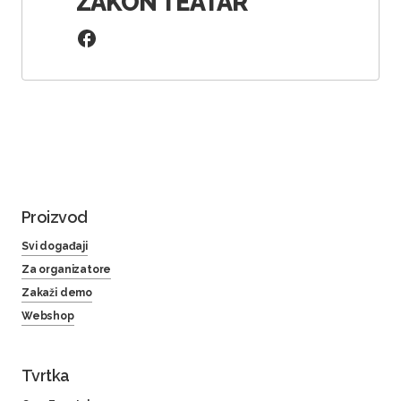
ZAKON TEATAR
Proizvod
Svi događaji
Za organizatore
Zakaži demo
Webshop
Tvrtka