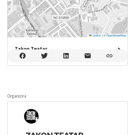
Leaflet
|
©
OpenStreetMap
Zakon Teatar
Zakon Teatar , Karlovac
Organizira