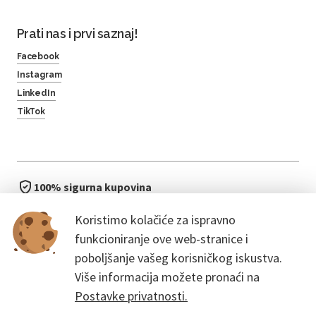
Prati nas i prvi saznaj!
Facebook
Instagram
LinkedIn
TikTok
100% sigurna kupovina
brzo i jednostavno
Koristimo kolačiće za ispravno
bez čekanja u redu
funkcioniranje ove web-stranice i
poboljšanje vašeg korisničkog iskustva.
Više informacija možete pronaći na
Postavke privatnosti.