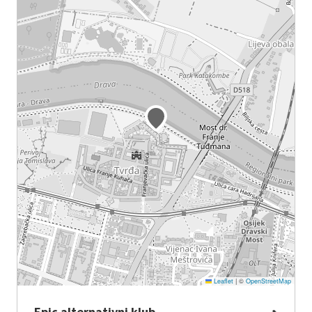
Leaflet
|
©
OpenStreetMap
Epic alternativni klub