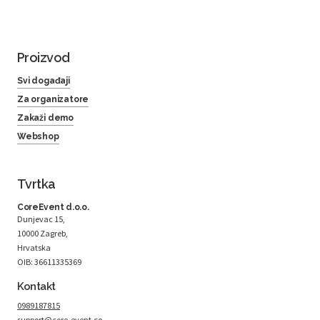
Proizvod
Svi događaji
Za organizatore
Zakaži demo
Webshop
Tvrtka
CoreEvent d.o.o.
Dunjevac 15,
10000 Zagreb,
Hrvatska
OIB: 36611335369
Kontakt
0989187815
support@core-event.co