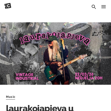
Music
laurakojapjeva u