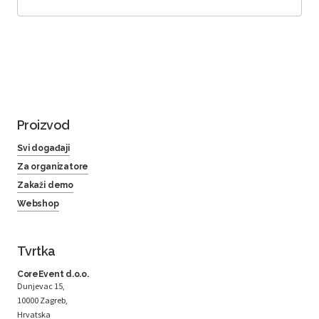
Proizvod
Svi događaji
Za organizatore
Zakaži demo
Webshop
Tvrtka
CoreEvent d.o.o.
Dunjevac 15,
10000 Zagreb,
Hrvatska