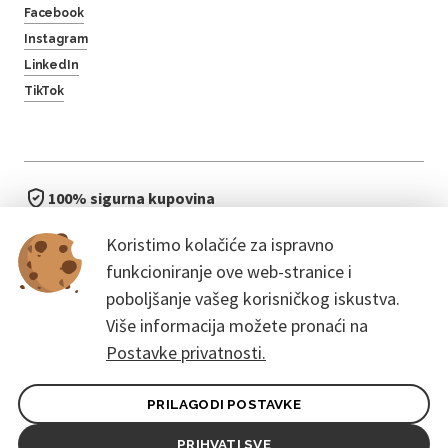
Facebook
Instagram
LinkedIn
TikTok
100% sigurna kupovina
brzo i jednostavno
Koristimo kolačiće za ispravno
bez čekanja u redu
funkcioniranje ove web-stranice i
poboljšanje vašeg korisničkog iskustva.
Više informacija možete pronaći na
Postavke privatnosti.
PRILAGODI POSTAVKE
Opći uvjeti ugovora za kupce
Pravila zaštite osobnih podataka
PRIHVATI SVE