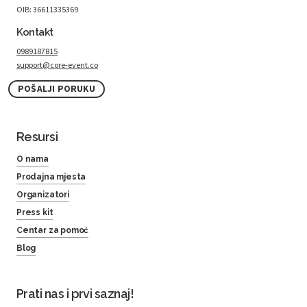
OIB: 36611335369
Kontakt
0989187815
support@core-event.co
POŠALJI PORUKU
Resursi
O nama
Prodajna mjesta
Organizatori
Press kit
Centar za pomoć
Blog
Prati nas i prvi saznaj!