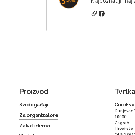
Najpoznatiji i naj
Proizvod
Tvrtk
Svi događaji
CoreEven
Dunjevac 
Za organizatore
10000
Zagreb,
Zakaži demo
Hrvatska
OIB: 3661