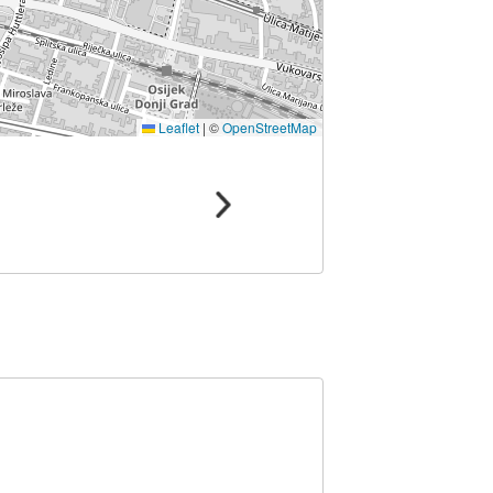
Leaflet
|
©
OpenStreetMap