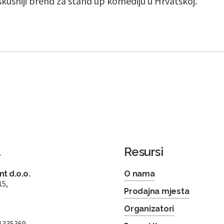
iskusniji brend za stand up komediju u Hrvatskoj.
a
Resursi
t d.o.o.
O nama
15,
Prodajna mjesta
Organizatori
1335369