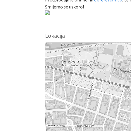
Smijemo se uskoro!
Lokacija