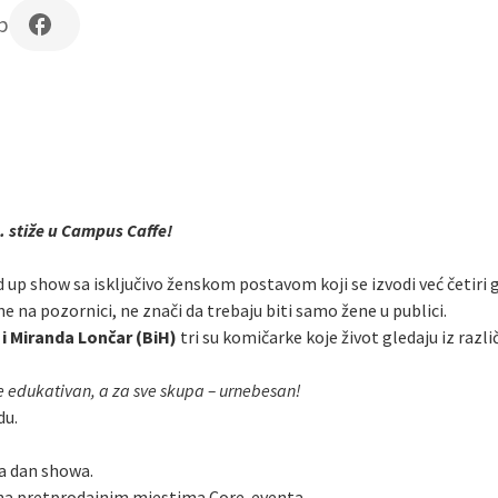
b
 stiže u Campus Caffe!
 up show sa isključivo ženskom postavom koji se izvodi već četiri
ne na pozornici, ne znači da trebaju biti samo žene u publici.
 i Miranda Lončar (BiH)
tri su komičarke koje život gledaju iz različ
e edukativan, a za sve skupa – urnebesan!
du.
na dan showa.
 na pretprodajnim mjestima Core-eventa.