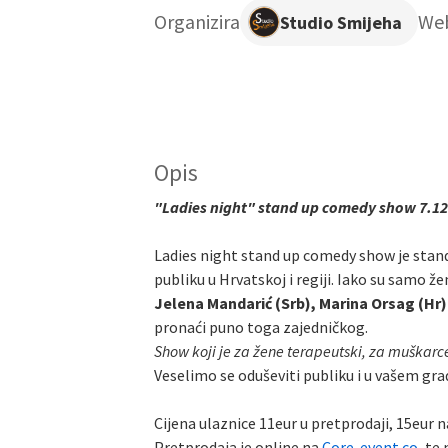
Organizira
We
Studio Smijeha
Opis
"Ladies night" stand up comedy show 7.12.
Ladies night stand up comedy show je stand
publiku u Hrvatskoj i regiji. Iako su samo že
Jelena Mandarić (Srb), Marina Orsag (Hr)
pronaći puno toga zajedničkog.
Show koji je za žene terapeutski, za muškarc
Veselimo se oduševiti publiku i u vašem gra
Cijena ulaznice 11eur u pretprodaji, 15eur 
Pretprodaja je online na
Core-event.co
, te