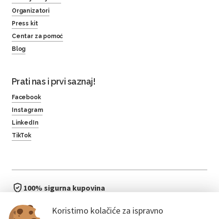
Organizatori
Press kit
Centar za pomoć
Blog
Prati nas i prvi saznaj!
Facebook
Instagram
LinkedIn
TikTok
100% sigurna kupovina
brzo i jednostavno
Koristimo kolačiće za ispravno
bez čekanja u redu