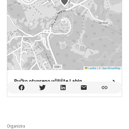
Leaflet
|
©
OpenStreetMap
Pučko otvoreno učilište Labin
Pučko otvoreno učilište Labin , Labin
Organizira