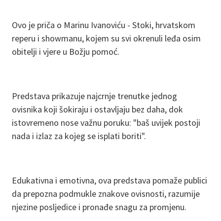
Ovo je priča o Marinu Ivanoviću - Stoki, hrvatskom
reperu i showmanu, kojem su svi okrenuli leđa osim
obitelji i vjere u Božju pomoć.
Predstava prikazuje najcrnje trenutke jednog
ovisnika koji šokiraju i ostavljaju bez daha, dok
istovremeno nose važnu poruku: "baš uvijek postoji
nada i izlaz za kojeg se isplati boriti".
Edukativna i emotivna, ova predstava pomaže publici
da prepozna podmukle znakove ovisnosti, razumije
njezine posljedice i pronađe snagu za promjenu.