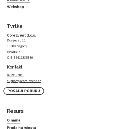
Webshop
Tvrtka
CoreEvent d.o.o.
Dunjevac 15,
10000 Zagreb,
Hrvatska
OIB: 36611335369
Kontakt
0989187815
support@core-event.co
POŠALJI PORUKU
Resursi
O nama
Prodajna mjesta