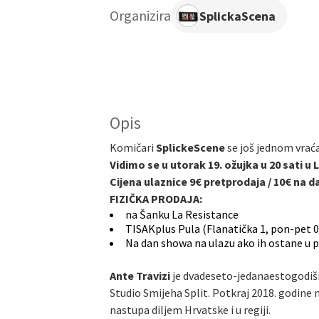
Organizira
SplickaScena
Opis
Komičari
SplickeScene
se još jednom vraća
Vidimo se u utorak 19. ožujka u 20 sati u
Cijena ulaznice 9€ pretprodaja / 10€ na da
FIZIČKA PRODAJA:
na Šanku La Resistance
TISAKplus Pula (Flanatička 1, pon-pet 
Na dan showa na ulazu ako ih ostane u p
Ante Travizi
je dvadeseto-jedanaestogodišnj
Studio Smijeha Split. Potkraj 2018. godine 
nastupa diljem Hrvatske i u regiji.