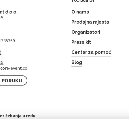
t d.o.o.
O nama
15,
Prodajna mjesta
Organizatori
1335369
Press kit
t
Centar za pomoć
15
Blog
core-event.co
I PORUKU
ez čekanja u redu