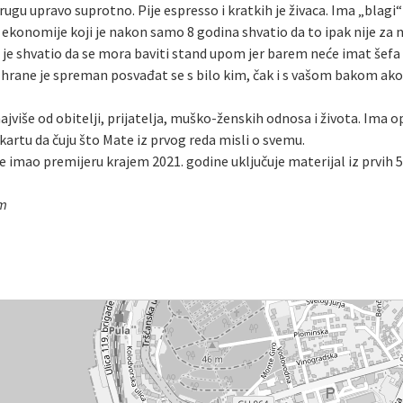
drugu upravo suprotno. Pije espresso i kratkih je živaca. Ima „blag
 ekonomije koji je nakon samo 8 godina shvatio da to ipak nije za n
e shvatio da se mora baviti stand upom jer barem neće imat šefa 
rane je spreman posvađat se s bilo kim, čak i s vašom bakom ako je
ajviše od obitelji, prijatelja, muško-ženskih odnosa i života. Ima op
li kartu da čuju što Mate iz prvog reda misli o svemu.
 je imao premijeru krajem 2021. godine uključuje materijal iz prvih
om