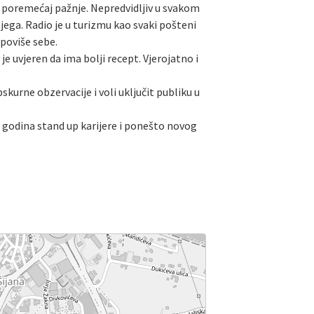
i“ poremećaj pažnje. Nepredvidljiv u svakom
jega. Radio je u turizmu kao svaki pošteni
poviše sebe.
 uvjeren da ima bolji recept. Vjerojatno i
skurne obzervacije i voli uključit publiku u
 5 godina stand up karijere i ponešto novog