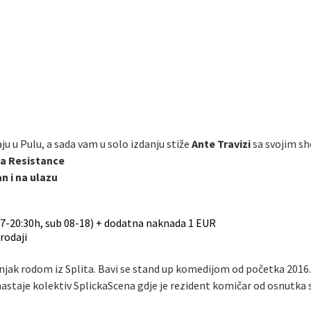
ju u Pulu, a sada vam u solo izdanju stiže
Ante Travizi
sa svojim 
 La Resistance
n i na ulazu
07-20:30h, sub 08-18) + dodatna naknada 1 EUR
rodaji
ak rodom iz Splita. Bavi se stand up komedijom od početka 2016. g
nastaje kolektiv SplickaScena gdje je rezident komičar od osnutka s