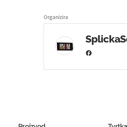
Organizira
Splicka
Proizvod
Tvrtk