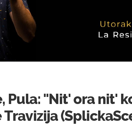
 Pula: "Nit' ora nit' 
Travizija (SplickaSc