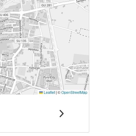
Leaflet
|
©
OpenStreetMap