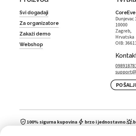
Svi događaji
CoreEven
Dunjevac 
Za organizatore
10000
Zagreb,
Zakaži demo
Hrvatska
OIB: 3661
Webshop
Kontak
09891878
support@
POŠALJ
100% sigurna kupovina
brzo i jednostavno
b