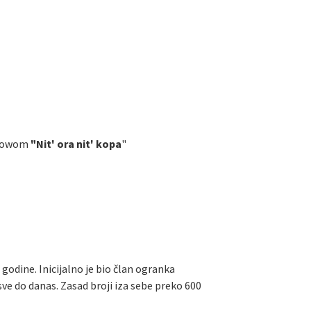
showom
"Nit' ora nit' kopa
"
odine. Inicijalno je bio član ogranka
ve do danas. Zasad broji iza sebe preko 600