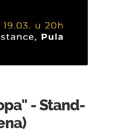
kopa" - Stand-
ena)