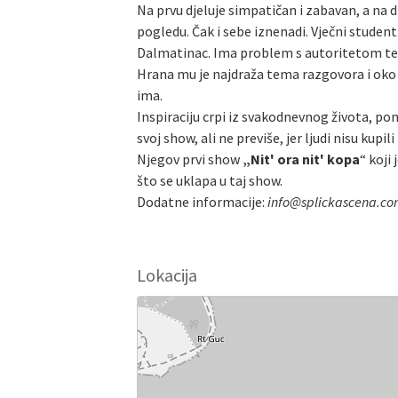
Na prvu djeluje simpatičan i zabavan, a na 
pogledu. Čak i sebe iznenadi. Vječni student
Dalmatinac. Ima problem s autoritetom te j
Hrana mu je najdraža tema razgovora i oko h
ima.
Inspiraciju crpi iz svakodnevnog života, pon
svoj show, ali ne previše, jer ljudi nisu kupi
Njegov prvi show
„Nit' ora nit' kopa
“ koji
što se uklapa u taj show.
Dodatne informacije:
info@splickascena.c
Lokacija