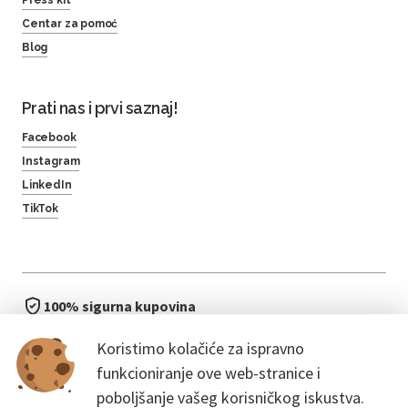
Centar za pomoć
Blog
Prati nas i prvi saznaj!
Facebook
Instagram
LinkedIn
TikTok
100% sigurna kupovina
brzo i jednostavno
Koristimo kolačiće za ispravno
bez čekanja u redu
funkcioniranje ove web-stranice i
poboljšanje vašeg korisničkog iskustva.