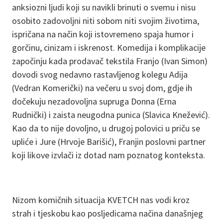
anksiozni ljudi koji su navikli brinuti o svemu i nisu
osobito zadovoljni niti sobom niti svojim životima,
ispričana na način koji istovremeno spaja humor i
gorčinu, cinizam i iskrenost. Komedija i komplikacije
započinju kada prodavač tekstila Franjo (Ivan Simon)
dovodi svog nedavno rastavljenog kolegu Adija
(Vedran Komerički) na večeru u svoj dom, gdje ih
dočekuju nezadovoljna supruga Donna (Erna
Rudnički) i zaista neugodna punica (Slavica Knežević).
Kao da to nije dovoljno, u drugoj polovici u priču se
upliće i Jure (Hrvoje Barišić), Franjin poslovni partner
koji likove izvlači iz dotad nam poznatog konteksta.
Nizom komičnih situacija KVETCH nas vodi kroz
strah i tjeskobu kao posljedicama načina današnjeg