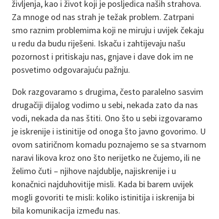
življenja, kao i život koji je posljedica naših strahova.
Za mnoge od nas strah je težak problem. Zatrpani
smo raznim problemima koji ne miruju i uvijek čekaju
u redu da budu riješeni. Iskaču i zahtijevaju našu
pozornost i pritiskaju nas, gnjave i dave dok im ne
posvetimo odgovarajuću pažnju.
Dok razgovaramo s drugima, često paralelno sasvim
drugačiji dijalog vodimo u sebi, nekada zato da nas
vodi, nekada da nas štiti. Ono što u sebi izgovaramo
je iskrenije i istinitije od onoga što javno govorimo. U
ovom satiričnom komadu poznajemo se sa stvarnom
naravi likova kroz ono što nerijetko ne čujemo, ili ne
želimo čuti – njihove najdublje, najiskrenije i u
konačnici najduhovitije misli. Kada bi barem uvijek
mogli govoriti te misli: koliko istinitija i iskrenija bi
bila komunikacija između nas.