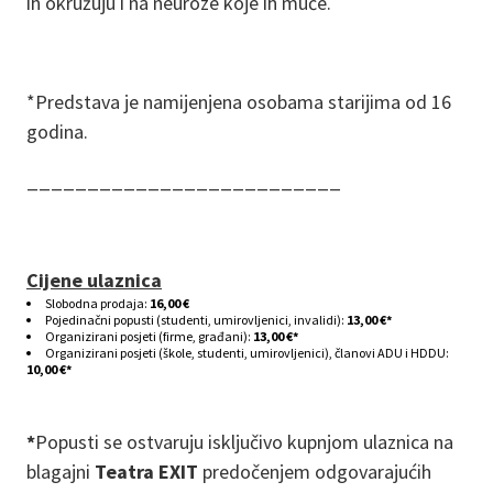
ih okružuju i na neuroze koje ih muče.
*Predstava je namijenjena osobama starijima od 16
godina.
__________________________
Cijene ulaznica
Slobodna prodaja:
16,00 €
Pojedinačni popusti (studenti, umirovljenici, invalidi):
13,00 €*
Organizirani posjeti (firme, građani):
13,00 €*
Organizirani posjeti (škole, studenti, umirovljenici), članovi ADU i HDDU:
10,00 €*
*
Popusti se ostvaruju isključivo kupnjom ulaznica na
blagajni
Teatra EXIT
predočenjem odgovarajućih