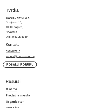
Tvrtka
CoreEvent d.o.o.
Dunjevac 15,
10000 Zagreb,
Hrvatska
OIB: 36611335369
Kontakt
0989187815
support@core-event.co
POŠALJI PORUKU
Resursi
O nama
Prodajna mjesta
Organizatori
Press kit