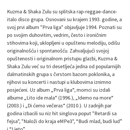
Kuzma & Shaka Zulu su splitska rap-reggae-dance-
italo disco grupa. Osnovani su krajem 1993. godine, a
svoj prvi album "Prva liga" objavljuje 1994. Poznati su
po svojim duhovitim, vedrim, često i ironičnim
stihovima koji, uklopljeni u opuštenu melodiju, odišu
originalnošću i spontanošću. Zahvaljujući svojoj
opuštenosti i originalnom pristupu glazbi, Kuzma &
Shaka Zulu već su tri desetljeća jedna od popularnijih
dalmatinskih grupa s čvrstom bazom poklonika, a
njihovi su koncerti i nastupi u klubovima iznimno
posjećeni. Uz album „Prva liga“, momci su izdali
albume „Lito ide mala“ (1996.), „Idemo na more“
(2003.) i „Di ćemo večeras“ (2010.). U zadnjih par
godina izbacili su niz hit singlova poput "Retardi sa
fejsa", "Naloži do kraja eMPe3", “Budi mlad, budi lud”
i “Ljeto”.