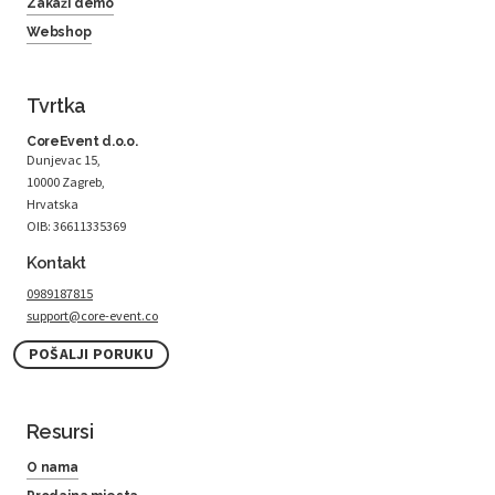
Zakaži demo
Webshop
Tvrtka
CoreEvent d.o.o.
Dunjevac 15,
10000 Zagreb,
Hrvatska
OIB: 36611335369
Kontakt
0989187815
support@core-event.co
POŠALJI PORUKU
Resursi
O nama