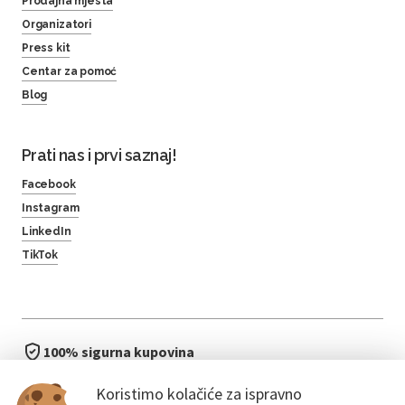
Prodajna mjesta
Organizatori
Press kit
Centar za pomoć
Blog
Prati nas i prvi saznaj!
Facebook
Instagram
LinkedIn
TikTok
100% sigurna kupovina
brzo i jednostavno
Koristimo kolačiće za ispravno
bez čekanja u redu