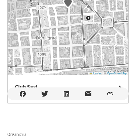
Leaflet
|
©
OpenStreetMap
Club Sax!
Club Sax! , Zagreb
Organizira