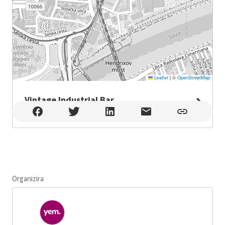
Leaflet
|
©
OpenStreetMap
Vintage Industrial Bar
Vintage Industrial Bar , Zagreb
Organizira