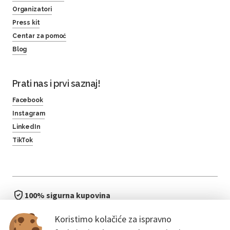
Organizatori
Press kit
Centar za pomoć
Blog
Prati nas i prvi saznaj!
Facebook
Instagram
LinkedIn
TikTok
100% sigurna kupovina
brzo i jednostavno
Koristimo kolačiće za ispravno
bez čekanja u redu