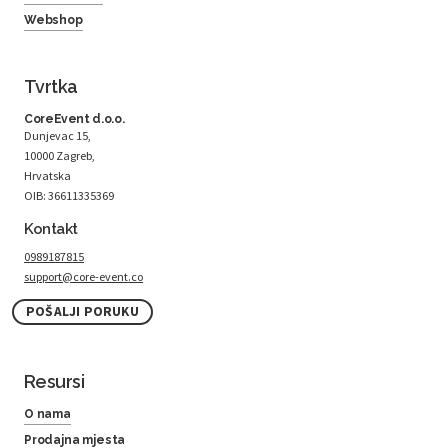
Webshop
Tvrtka
CoreEvent d.o.o.
Dunjevac 15,
10000 Zagreb,
Hrvatska
OIB: 36611335369
Kontakt
0989187815
support@core-event.co
POŠALJI PORUKU
Resursi
O nama
Prodajna mjesta