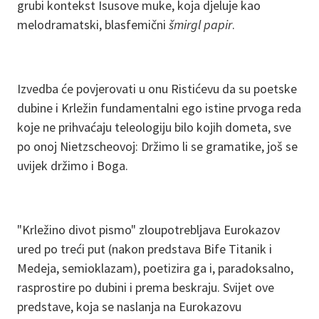
grubi kontekst Isusove muke, koja djeluje kao
melodramatski, blasfemični
šmirgl papir
.
Izvedba će povjerovati u onu Ristićevu da su poetske
dubine i Krležin fundamentalni ego istine prvoga reda
koje ne prihvaćaju teleologiju bilo kojih dometa, sve
po onoj Nietzscheovoj: Držimo li se gramatike, još se
uvijek držimo i Boga.
"Krležino divot pismo" zloupotrebljava Eurokazov
ured po treći put (nakon predstava Bife Titanik i
Medeja, semioklazam), poetizira ga i, paradoksalno,
rasprostire po dubini i prema beskraju. Svijet ove
predstave, koja se naslanja na Eurokazovu