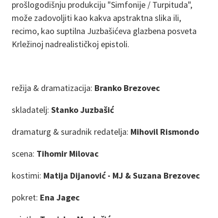
prošlogodišnju produkciju "Simfonije / Turpituda",
može zadovoljiti kao kakva apstraktna slika ili,
recimo, kao suptilna Juzbašićeva glazbena posveta
Krležinoj nadrealističkoj epistoli.
režija & dramatizacija:
Branko Brezovec
skladatelj:
Stanko Juzbašić
dramaturg & suradnik redatelja:
Mihovil Rismondo
scena:
Tihomir Milovac
kostimi:
Matija Dijanović - MJ & Suzana Brezovec
pokret:
Ena Jagec