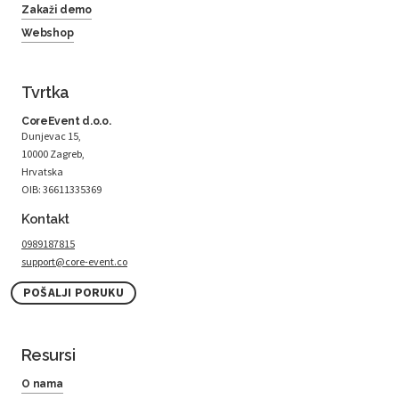
Zakaži demo
Webshop
Tvrtka
CoreEvent d.o.o.
Dunjevac 15,
10000 Zagreb,
Hrvatska
OIB: 36611335369
Kontakt
0989187815
support@core-event.co
POŠALJI PORUKU
Resursi
O nama