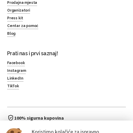
Prodajna mjesta
Organizatori
Press kit
Centar za pomoć
Blog
Prati nas i prvi saznaj!
Facebook
Instagram
LinkedIn
TikTok
100% sigurna kupovina
brzo i jednostavno
Koristimo kolačiće za ispravno
bez čekanja u redu