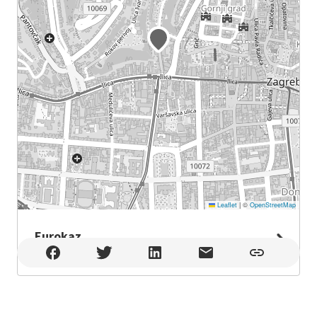
Leaflet
|
©
OpenStreetMap
Eurokaz
Eurokaz , Zagreb