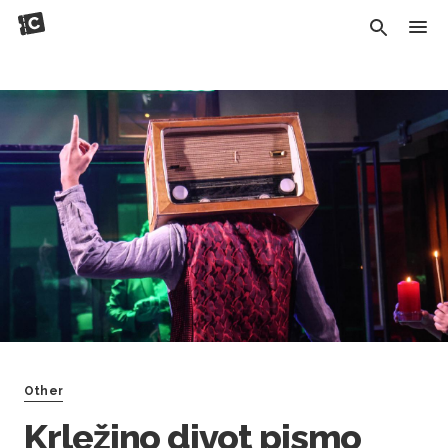
Other
Krležino divot pismo