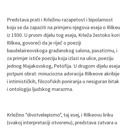
Predstava prati i Krležinu razapetost i bipolarnost
koju se da zapaziti na primjeru njegova eseja o Rilkeu
iz 1930. U prvom dijelu tog eseja, Krleža žestoko kori
Rilkea, govoreći da je riječ o poeziji
baudelaireovskoga građanskog salona, pasatizmu, i
za primjer ističe poeziju koja izlazi na ulice, poeziju
jednog Majakovskog, Petöfija. U drugom dijelu eseja
potpuni obrat: minuciozna adoracija Rilkeove akribije
i intimističkih, filozofskih poniranja u nesiguran bitak
i ontologiju ljudskog marazma.
Krležino "divotvelepismo", taj esej, i Rilkeovu liriku
(svakoj interpretaciji otvorenu), predstava zatvara u