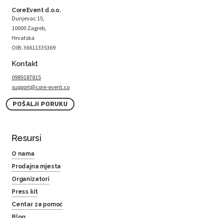
CoreEvent d.o.o.
Dunjevac 15,
10000 Zagreb,
Hrvatska
OIB: 36611335369
Kontakt
0989187815
support@core-event.co
POŠALJI PORUKU
Resursi
O nama
Prodajna mjesta
Organizatori
Press kit
Centar za pomoć
Blog