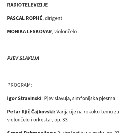
RADIOTELEVIZIJE
PASCAL ROPHÉ
, dirigent
MONIKA LESKOVAR
, violončelo
PJEV SLAVUJA
PROGRAM:
Igor Stravinski
: Pjev slavuja, simfonijska pjesma
Petar Iljič Čajkovski:
Varijacije na rokoko temu za
violončelo i orkestar, op. 33
Sergej Rahmanjinov
: 2. simfonija u e-molu, op. 27