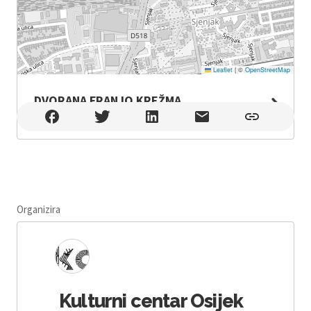
Leaflet
|
©
OpenStreetMap
DVORANA FRANJO KREŽMA
DVORANA FRANJO KREŽMA , Osijek
Organizira
Kulturni centar Osijek