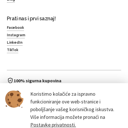
Prati nas i prvi saznaj!
Facebook
Instagram
LinkedIn
TikTok
100% sigurna kupovina
brzo i jednostavno
Koristimo kolačiće za ispravno
bez čekanja u redu
funkcioniranje ove web-stranice i
poboljšanje vašeg korisničkog iskustva.
Više informacija možete pronaći na
Postavke privatnosti.