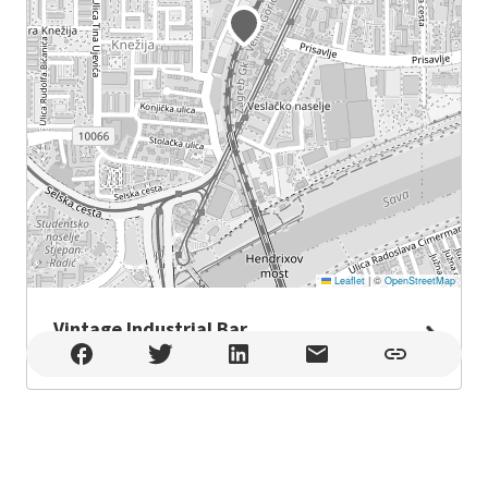
Leaflet
|
©
OpenStreetMap
Vintage Industrial Bar
Vintage Industrial Bar , Zagreb