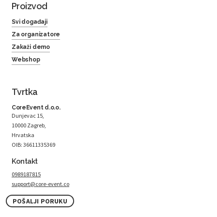
Proizvod
Svi događaji
Za organizatore
Zakaži demo
Webshop
Tvrtka
CoreEvent d.o.o.
Dunjevac 15,
10000 Zagreb,
Hrvatska
OIB: 36611335369
Kontakt
0989187815
support@core-event.co
POŠALJI PORUKU