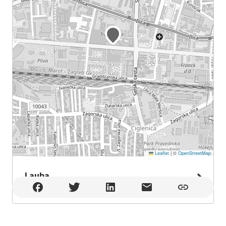
Leaflet
|
©
OpenStreetMap
Lauba
Lauba , Zagreb