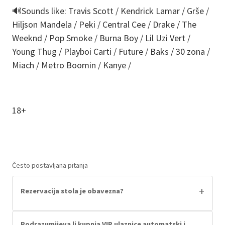
🔊Sounds like: Travis Scott / Kendrick Lamar / Grše /
Hiljson Mandela / Peki / Central Cee / Drake / The
Weeknd / Pop Smoke / Burna Boy / Lil Uzi Vert /
Young Thug / Playboi Carti / Future / Baks / 30 zona /
Miach / Metro Boomin / Kanye /
18+
Često postavljana pitanja
+
Rezervacija stola je obavezna?
Nije! Rezervacija stola je isključivo ako želiš.
Imamo veliki plesni podij i jednako velik šank za
Podrazumijeva li kupnja VIP ulaznice automatski i