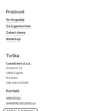
Proizvod
Svi događaji
Za organizatore
Zakaži demo
Webshop
Tvrtka
CoreEvent d.o.o.
Dunjevac 15,
10000 Zagreb,
Hrvatska
OIB: 36611335369
Kontakt
0989187815
support@core-event.co