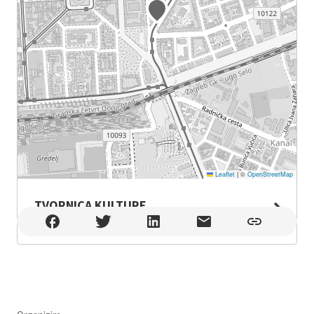
Leaflet
|
©
OpenStreetMap
TVORNICA KULTURE
TVORNICA KULTURE , Zagreb