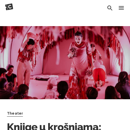
Theater
Knjige u krošnjama: