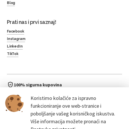
Blog
Prati nas i prvi saznaj!
Facebook
Instagram
LinkedIn
TikTok
100% sigurna kupovina
brzo i jednostavno
Koristimo kolačiće za ispravno
bez čekanja u redu
funkcioniranje ove web-stranice i
poboljšanje vašeg korisničkog iskustva.
Više informacija možete pronaći na