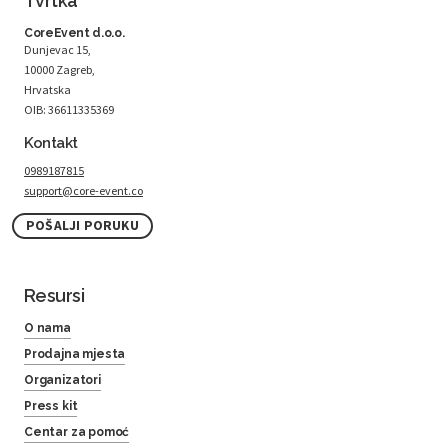
Tvrtka
CoreEvent d.o.o.
Dunjevac 15,
10000 Zagreb,
Hrvatska
OIB: 36611335369
Kontakt
0989187815
support@core-event.co
POŠALJI PORUKU
Resursi
O nama
Prodajna mjesta
Organizatori
Press kit
Centar za pomoć