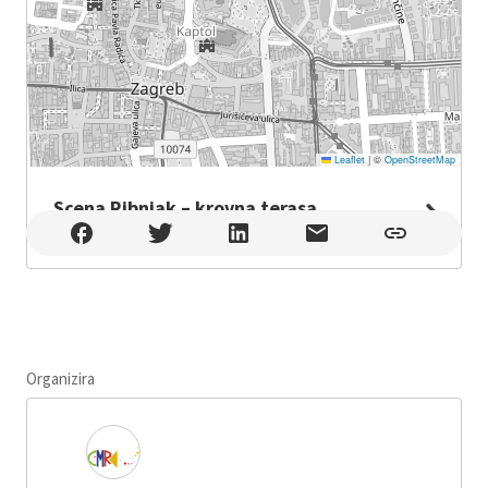
Leaflet
|
©
OpenStreetMap
Scena Ribnjak – krovna terasa
Scena Ribnjak – krovna terasa , Zagreb
Organizira