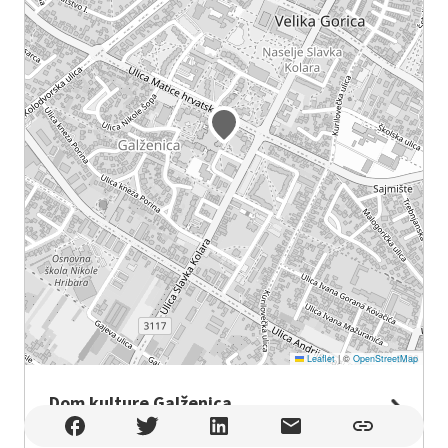
Leaflet
|
©
OpenStreetMap
Dom kulture Galženica
Dom kulture Galženica , Velika Gorica