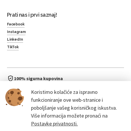
Prati nas i prvi saznaj!
Facebook
Instagram
LinkedIn
TikTok
100% sigurna kupovina
brzo i jednostavno
Koristimo kolačiće za ispravno
bez čekanja u redu
funkcioniranje ove web-stranice i
poboljšanje vašeg korisničkog iskustva.
Više informacija možete pronaći na
Postavke privatnosti.