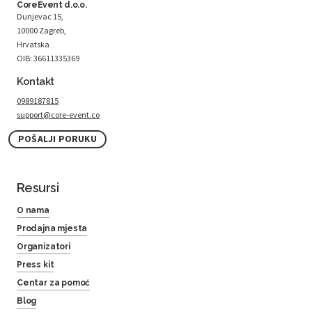
CoreEvent d.o.o.
Dunjevac 15,
10000 Zagreb,
Hrvatska
OIB: 36611335369
Kontakt
0989187815
support@core-event.co
POŠALJI PORUKU
Resursi
O nama
Prodajna mjesta
Organizatori
Press kit
Centar za pomoć
Blog