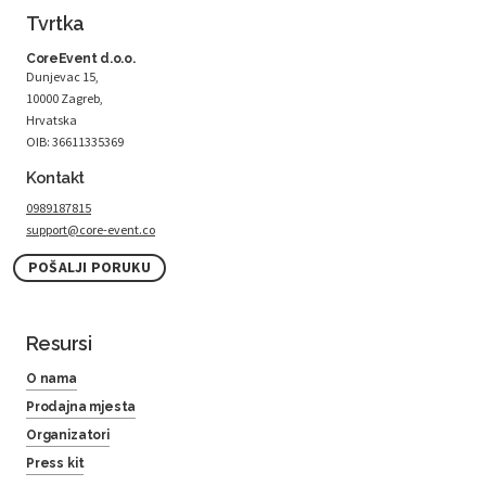
Tvrtka
CoreEvent d.o.o.
Dunjevac 15,
10000 Zagreb,
Hrvatska
OIB: 36611335369
Kontakt
0989187815
support@core-event.co
POŠALJI PORUKU
Resursi
O nama
Prodajna mjesta
Organizatori
Press kit