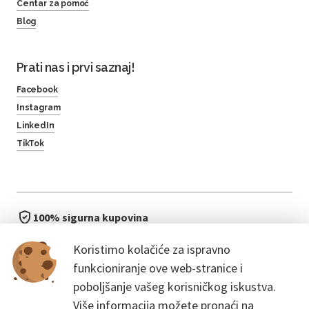
Centar za pomoć
Blog
Prati nas i prvi saznaj!
Facebook
Instagram
LinkedIn
TikTok
100% sigurna kupovina
brzo i jednostavno
Koristimo kolačiće za ispravno
bez čekanja u redu
funkcioniranje ove web-stranice i
poboljšanje vašeg korisničkog iskustva.
Više informacija možete pronaći na