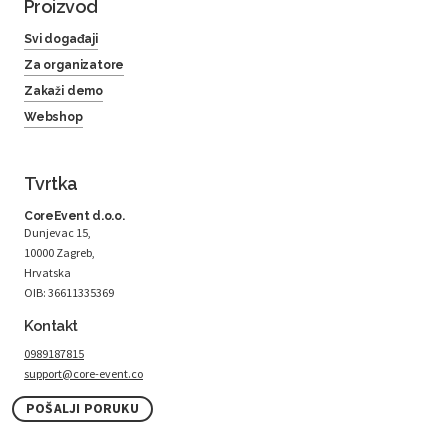
Proizvod
Svi događaji
Za organizatore
Zakaži demo
Webshop
Tvrtka
CoreEvent d.o.o.
Dunjevac 15,
10000 Zagreb,
Hrvatska
OIB: 36611335369
Kontakt
0989187815
support@core-event.co
POŠALJI PORUKU