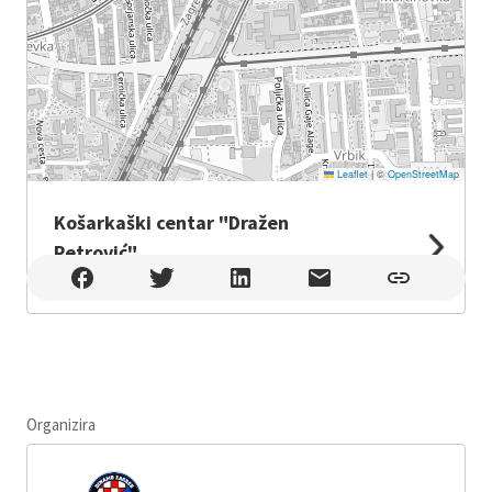
Leaflet
|
©
OpenStreetMap
Košarkaški centar "Dražen
Petrović"
Košarkaški centar "Dražen Petrović" , Zagreb
Organizira