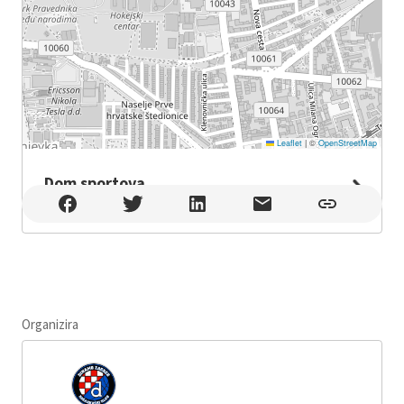
Leaflet
|
©
OpenStreetMap
Dom sportova
Dom sportova , Zagreb
Organizira