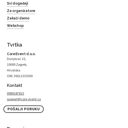
Svi događaji
Za organizatore
Zakaži demo
Webshop
Tvrtka
CoreEvent d.o.o.
Dunjevac 15,
10000 Zagreb,
Hrvatska
OIB: 36611335369
Kontakt
0989187815
support@core-event.co
POŠALJI PORUKU