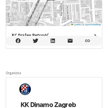
Leaflet
|
©
OpenStreetMap
KC Dražen Petrović
KC Dražen Petrović , Zagreb
Organizira
KK Dinamo Zagreb