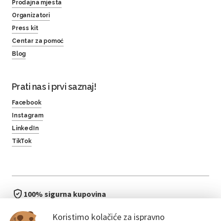
Prodajna mjesta
Organizatori
Press kit
Centar za pomoć
Blog
Prati nas i prvi saznaj!
Facebook
Instagram
LinkedIn
TikTok
100% sigurna kupovina
brzo i jednostavno
Koristimo kolačiće za ispravno
bez čekanja u redu