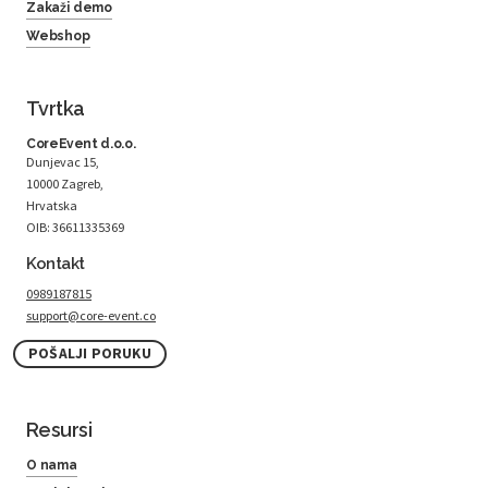
Zakaži demo
Webshop
Tvrtka
CoreEvent d.o.o.
Dunjevac 15,
10000 Zagreb,
Hrvatska
OIB: 36611335369
Kontakt
0989187815
support@core-event.co
POŠALJI PORUKU
Resursi
O nama