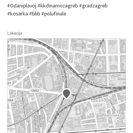
#Odaniplavoj #kkdinamozagreb #gradzagreb
#kosarka #bbb #polufinale
Lokacija