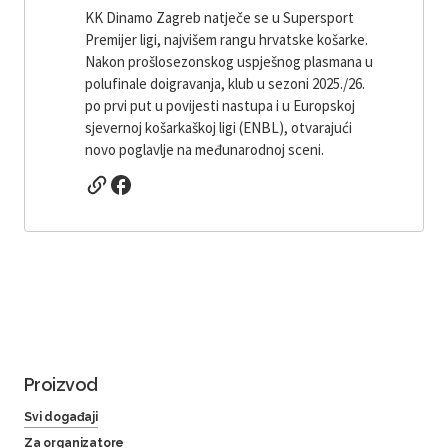
KK Dinamo Zagreb natječe se u Supersport
Premijer ligi, najvišem rangu hrvatske košarke.
Nakon prošlosezonskog uspješnog plasmana u
polufinale doigravanja, klub u sezoni 2025./26.
po prvi put u povijesti nastupa i u Europskoj
sjevernoj košarkaškoj ligi (ENBL), otvarajući
novo poglavlje na međunarodnoj sceni.
Proizvod
Svi događaji
Za organizatore