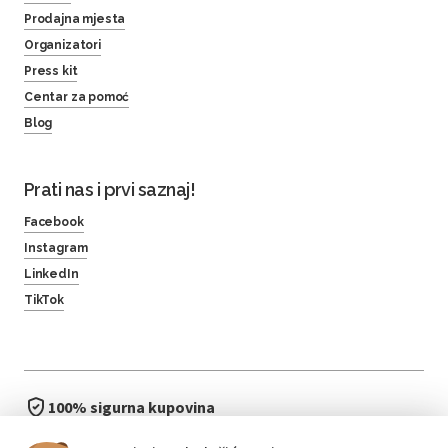
Prodajna mjesta
Organizatori
Press kit
Centar za pomoć
Blog
Prati nas i prvi saznaj!
Facebook
Instagram
LinkedIn
TikTok
100% sigurna kupovina
brzo i jednostavno