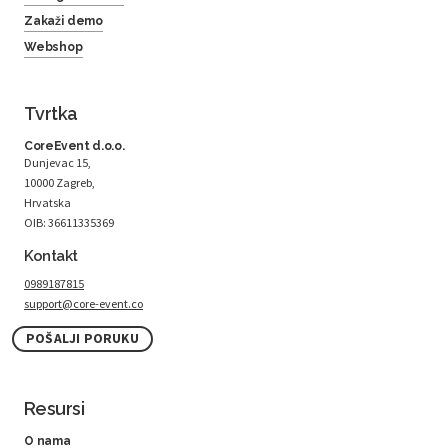
Zakaži demo
Webshop
Tvrtka
CoreEvent d.o.o.
Dunjevac 15,
10000 Zagreb,
Hrvatska
OIB: 36611335369
Kontakt
0989187815
support@core-event.co
POŠALJI PORUKU
Resursi
O nama