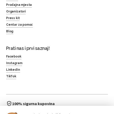
Prodajna mjesta
Organizatori
Press kit
Centar za pomoć
Blog
Prati nas i prvi saznaj!
Facebook
Instagram
LinkedIn
TikTok
100% sigurna kupovina
brzo i jednostavno