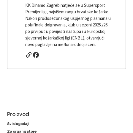
KK Dinamo Zagreb natječe se u Supersport
Premijer ligi, najvišem rangu hrvatske košarke.
Nakon prošlosezonskog uspješnog plasmana u
polufinale doigravanja, klub u sezoni 2025./26.
po prvi put u povijesti nastupa i u Europskoj
sjevernoj košarkaškoj ligi (ENBL), otvarajući
novo poglavlje na međunarodnoj sceni.
Proizvod
Svi događaji
Za organizatore