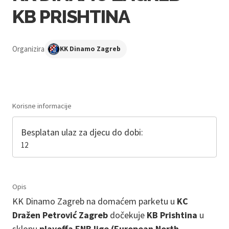
KB PRISHTINA
Organizira
KK Dinamo Zagreb
Korisne informacije
Besplatan ulaz za djecu do dobi:
12
Opis
KK Dinamo Zagreb na domaćem parketu u
KC
Dražen Petrović Zagreb
dočekuje
KB Prishtina
u
sklopu
playoffa ENB lige (European North