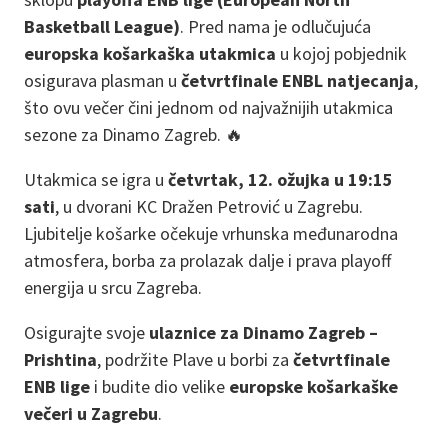
Basketball League)
. Pred nama je odlučujuća
europska košarkaška utakmica
u kojoj pobjednik
osigurava plasman u
četvrtfinale ENBL natjecanja
,
što ovu večer čini jednom od najvažnijih utakmica
sezone za Dinamo Zagreb. 🔥
Utakmica se igra u
četvrtak, 12. ožujka u 19:15
sati
, u dvorani KC Dražen Petrović u Zagrebu.
Ljubitelje košarke očekuje vrhunska međunarodna
atmosfera, borba za prolazak dalje i prava playoff
energija u srcu Zagreba.
Osigurajte svoje
ulaznice za Dinamo Zagreb –
Prishtina
, podržite Plave u borbi za
četvrtfinale
ENB lige
i budite dio velike
europske košarkaške
večeri u Zagrebu
.