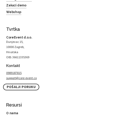
Zakaži demo
Webshop
Tvrtka
CoreEvent d.o.o.
Dunjevac 15,
10000 Zagreb,
Hrvatska
OIB: 36611335369
Kontakt
0989187815
support@core-event.co
POŠALJI PORUKU
Resursi
O nama