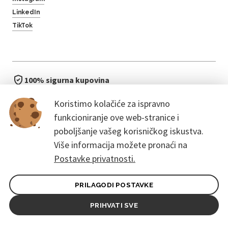
LinkedIn
TikTok
100% sigurna kupovina
brzo i jednostavno
Koristimo kolačiće za ispravno
bez čekanja u redu
funkcioniranje ove web-stranice i
poboljšanje vašeg korisničkog iskustva.
Više informacija možete pronaći na
Postavke privatnosti.
PRILAGODI POSTAVKE
Opći uvjeti ugovora za kupce
Pravila zaštite osobnih podataka
PRIHVATI SVE
© 2026. CoreEvent