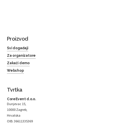
Proizvod
Svi događaji
Za organizatore
Zakaži demo
Webshop
Tvrtka
CoreEvent d.o.o.
Dunjevac 15,
10000 Zagreb,
Hrvatska
OIB: 36611335369