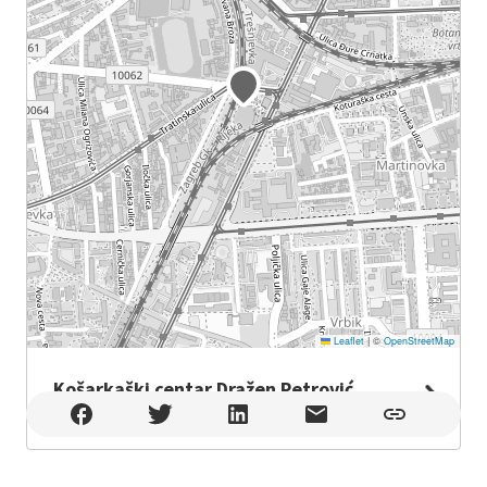
Leaflet
|
©
OpenStreetMap
Košarkaški centar Dražen Petrović
Košarkaški centar Dražen Petrović , Zagreb