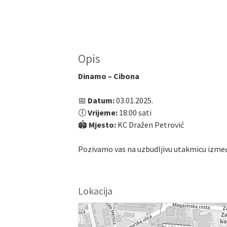
Opis
Dinamo – Cibona
📅
Datum:
03.01.2025.
🕕
Vrijeme:
18:00 sati
🏟️
Mjesto:
KC Dražen Petrović
Pozivamo vas na uzbudljivu utakmicu izm
Lokacija