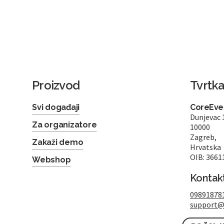
Proizvod
Tvrtk
Svi događaji
CoreEven
Dunjevac 
Za organizatore
10000
Zagreb,
Zakaži demo
Hrvatska
OIB: 3661
Webshop
Kontak
09891878
support@