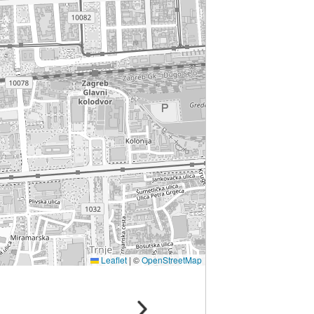
Leaflet
|
©
OpenStreetMap