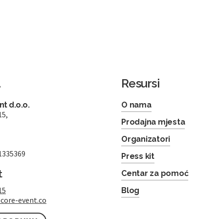
a
Resursi
t d.o.o.
O nama
15,
Prodajna mjesta
Organizatori
1335369
Press kit
t
Centar za pomoć
15
Blog
core-event.co