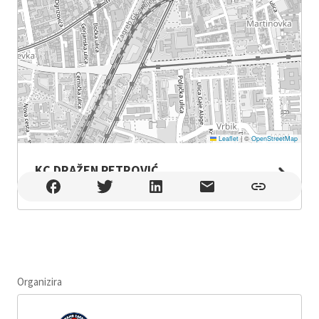
Leaflet
|
©
OpenStreetMap
KC DRAŽEN PETROVIĆ
KC DRAŽEN PETROVIĆ , Zagreb
Organizira