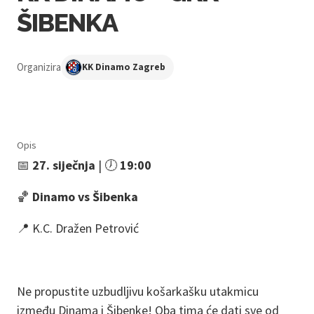
ŠIBENKA
Organizira
KK Dinamo Zagreb
Opis
📅
27. siječnja
| 🕖
19:00
🏀
Dinamo vs Šibenka
📍 K.C. Dražen Petrović
Ne propustite uzbudljivu košarkašku utakmicu
između Dinama i Šibenke! Oba tima će dati sve od