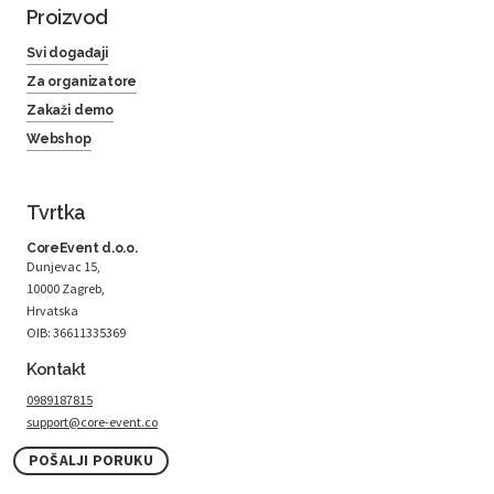
Proizvod
Svi događaji
Za organizatore
Zakaži demo
Webshop
Tvrtka
CoreEvent d.o.o.
Dunjevac 15,
10000 Zagreb,
Hrvatska
OIB: 36611335369
Kontakt
0989187815
support@core-event.co
POŠALJI PORUKU