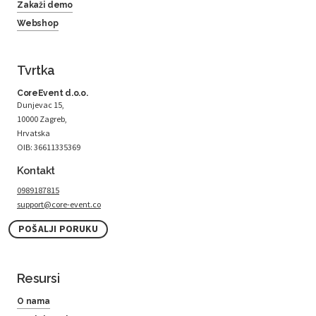
Zakaži demo
Webshop
Tvrtka
CoreEvent d.o.o.
Dunjevac 15,
10000 Zagreb,
Hrvatska
OIB: 36611335369
Kontakt
0989187815
support@core-event.co
POŠALJI PORUKU
Resursi
O nama