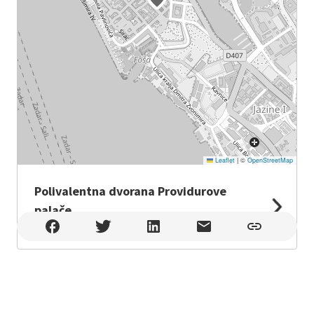
Leaflet
|
©
OpenStreetMap
Polivalentna dvorana Providurove
palače
Polivalentna dvorana Providurove palače , Zadar