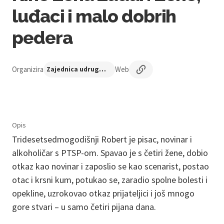
luđaci i malo dobrih
pedera
Organizira
Web
Zajednica udruga Centar nezavisne kulture
Opis
Tridesetsedmogodišnji Robert je pisac, novinar i
alkoholičar s PTSP-om. Spavao je s četiri žene, dobio
otkaz kao novinar i zaposlio se kao scenarist, postao
otac i krsni kum, potukao se, zaradio spolne bolesti i
opekline, uzrokovao otkaz prijateljici i još mnogo
gore stvari – u samo četiri pijana dana.