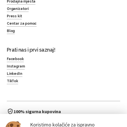
Prodajna mjesta
Organizatori
Press kit
Centar za pomoć
Blog
Prati nas i prvi saznaj!
Facebook
Instagram
LinkedIn
TikTok
100% sigurna kupovina
brzo i jednostavno
Koristimo kolačiće za ispravno
bez čekanja u redu