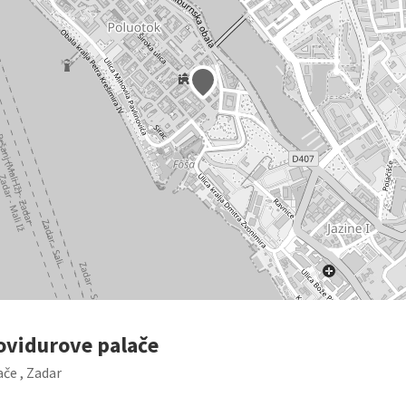
ovidurove palače
če , Zadar