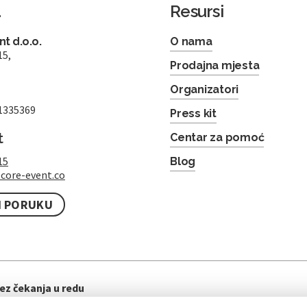
a
Resursi
t d.o.o.
O nama
15,
Prodajna mjesta
Organizatori
1335369
Press kit
t
Centar za pomoć
15
Blog
core-event.co
I PORUKU
ez čekanja u redu