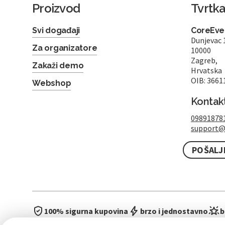
Proizvod
Tvrtk
Svi događaji
CoreEven
Dunjevac 
Za organizatore
10000
Zagreb,
Zakaži demo
Hrvatska
OIB: 3661
Webshop
Kontak
09891878
support@
POŠALJ
100% sigurna kupovina
brzo i jednostavno
b