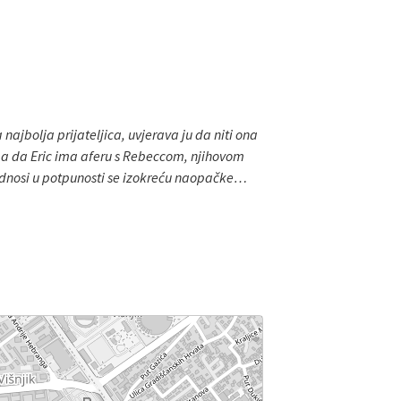
 najbolja prijateljica, uvjerava ju da niti ona
jma da Eric ima aferu s Rebeccom, njihovom
vi odnosi u potpunosti se izokreću naopačke…