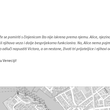
že se pomiriti s činjenicom što nije iskrena prema njemu. Alice, njezina
ali njihova veza i dalje besprijekorno funkcionira. No, Alice nema po
dluči napustiti Victora, a on nestane, životi tri prijateljice i njiho
u Veneciji!