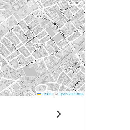
Leaflet
|
©
OpenStreetMap