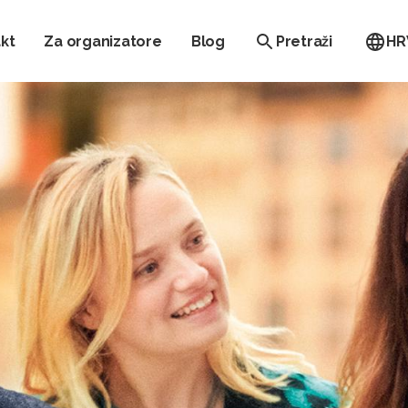
kt
Za organizatore
Blog
Pretraži
HR